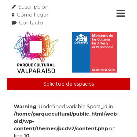
Suscripción
Cómo llegar
Contacto
Solicitud de espacios
Skip to content
Warning
: Undefined variable $post_id in
/home/parquecultural/public_html/web-
old/wp-
content/themes/pcdv2/content.php
on
line
10