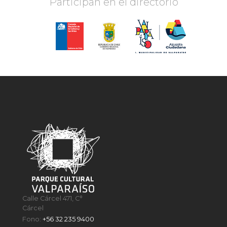
Participan en el directorio
Calle Cárcel 471, C°
Cárcel
Fono:
+56 32 235 9400