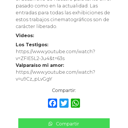
pasado como en la actualidad. Las
entradas para todas las exhibiciones de
estos trabajos cinematográficos son de
carácter liberado.
Videos:
Los Testigos:
https://www.youtube.com/watch?
v=ZFIE5L2-Ju4&t=63s
Valparaíso mi amor:
https://www.youtube.com/watch?
v=u9Cz_pLvGgY
Compartir:
F
T
W
a
w
h
c
it
a
Compartir