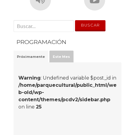
' . __('Search for:') . '
PROGRAMACIÓN
Próximamente
Este Mes
Warning
: Undefined variable $post_id in
/home/parquecultural/public_html/we
b-old/wp-
content/themes/pcdv2/sidebar.php
on line
25