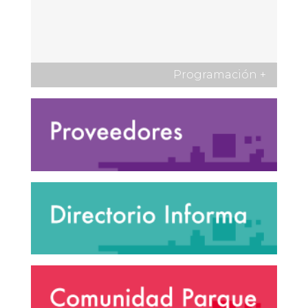
Programación
+