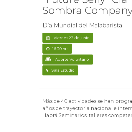
Sombra Compan
Día Mundial del Malabarista
Viernes 23 de junio
16:30 hrs
Aporte Voluntario
Sala Estudio
Más de 40 actividades se han programado en el marco de la celebración de los quince
años de trayectoria nacional e inte
Habrá Seminarios, talleres competen