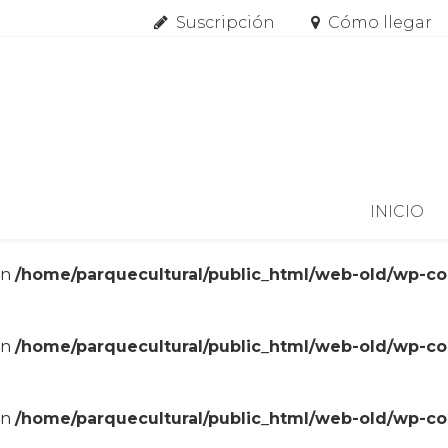
Suscripción
Cómo llegar
Skip to content
INICIO
in
/home/parquecultural/public_html/web-old/wp-c
in
/home/parquecultural/public_html/web-old/wp-c
in
/home/parquecultural/public_html/web-old/wp-c