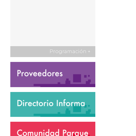
Programación
+