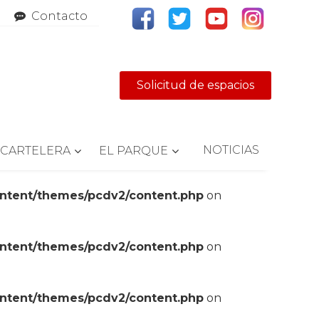
Contacto
Solicitud de espacios
NOTICIAS
CARTELERA
EL PARQUE
ontent/themes/pcdv2/content.php
on
ontent/themes/pcdv2/content.php
on
ontent/themes/pcdv2/content.php
on