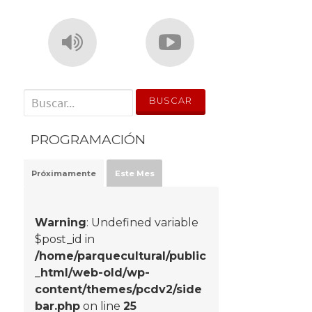
' . __('Search for:') . '
PROGRAMACIÓN
Próximamente
Este Mes
Warning
: Undefined variable
$post_id in
/home/parquecultural/public
_html/web-old/wp-
content/themes/pcdv2/side
bar.php
on line
25