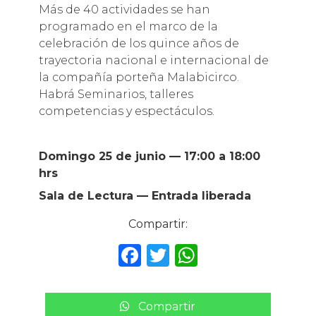
Más de 40 actividades se han
programado en el marco de la
celebración de los quince años de
trayectoria nacional e internacional de
la compañía porteña Malabicirco.
Habrá Seminarios, talleres
competencias y espectáculos.
Domingo 25 de junio — 17:00 a 18:00
hrs
Sala de Lectura — Entrada liberada
Compartir:
F
T
W
a
w
h
c
it
a
Compartir