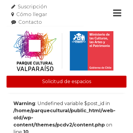
Suscripción
Cómo llegar
Contacto
Solicitud de espacios
Skip to content
Warning
: Undefined variable $post_id in
/home/parquecultural/public_html/web-
old/wp-
content/themes/pcdv2/content.php
on
line
10