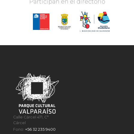
Participan en el directorio
Calle Cárcel 471, C°
Cárcel
Fono:
+56 32 235 9400