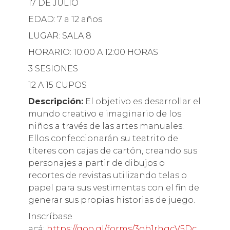
17 DE JULIO
EDAD: 7 a 12 años
LUGAR: SALA 8
HORARIO: 10:00 A 12:00 HORAS
3 SESIONES
12 A 15 CUPOS
Descripción:
El objetivo es desarrollar el
mundo creativo e imaginario de los
niños a través de las artes manuales.
Ellos confeccionarán su teatrito de
títeres con cajas de cartón, creando sus
personajes a partir de dibujos o
recortes de revistas utilizando telas o
papel para sus vestimentas con el fin de
generar sus propias historias de juego.
Inscríbase
acá:
https://goo.gl/forms/3ob1rhgcV5Dc