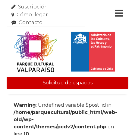
Suscripción
Cómo llegar
Contacto
Solicitud de espacios
Skip to content
Warning
: Undefined variable $post_id in
/home/parquecultural/public_html/web-
old/wp-
content/themes/pcdv2/content.php
on
line
10