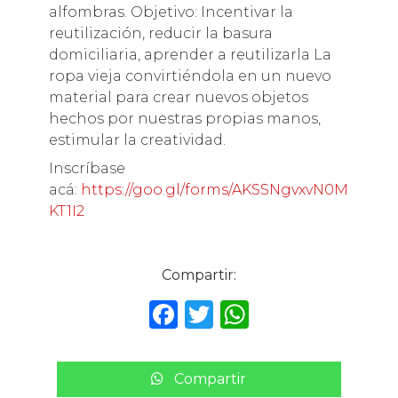
alfombras. Objetivo: Incentivar la
reutilización, reducir la basura
domiciliaria, aprender a reutilizarla La
ropa vieja convirtiéndola en un nuevo
material para crear nuevos objetos
hechos por nuestras propias manos,
estimular la creatividad.
Inscríbase
acá:
https://goo.gl/forms/AKSSNgvxvN0M
KT1I2
Compartir:
F
T
W
a
w
h
c
it
a
Compartir