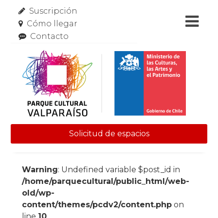
Suscripción
Cómo llegar
Contacto
Solicitud de espacios
Skip to content
Warning
: Undefined variable $post_id in
/home/parquecultural/public_html/web-
old/wp-
content/themes/pcdv2/content.php
on
line
10