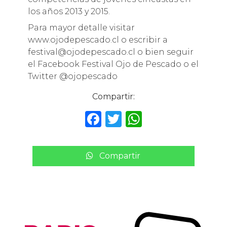
los años 2013 y 2015.
Para mayor detalle visitar
www.ojodepescado.cl o escribir a
festival@ojodepescado.cl o bien seguir
el Facebook Festival Ojo de Pescado o el
Twitter @ojopescado
Compartir:
F
T
W
a
w
h
c
it
a
Compartir
e
te
ts
b
r
A
o
p
o
p