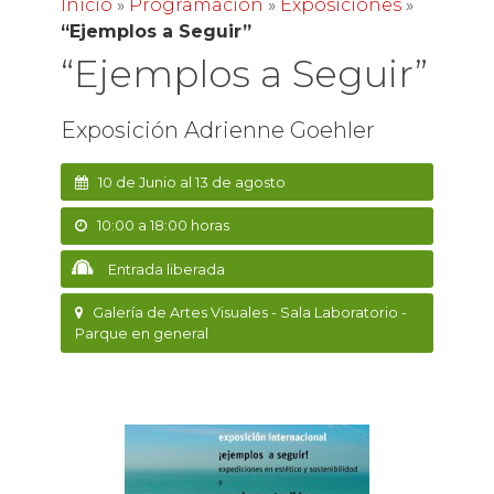
Inicio
»
Programación
»
Exposiciones
»
“Ejemplos a Seguir”
“Ejemplos a Seguir”
Exposición Adrienne Goehler
10 de Junio al 13 de agosto
10:00 a 18:00 horas
Entrada liberada
Galería de Artes Visuales - Sala Laboratorio -
Parque en general