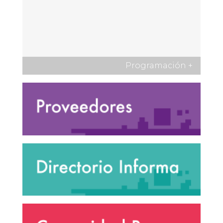
Programación
+