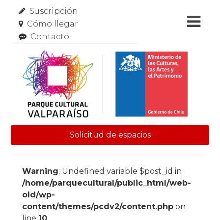
Suscripción
Cómo llegar
Contacto
Solicitud de espacios
Skip to content
Warning
: Undefined variable $post_id in
/home/parquecultural/public_html/web-
old/wp-
content/themes/pcdv2/content.php
on
line
10