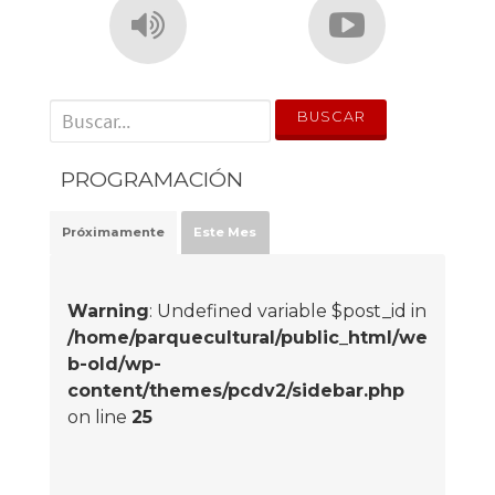
' . __('Search for:') . '
PROGRAMACIÓN
Próximamente
Este Mes
Warning
: Undefined variable $post_id in
/home/parquecultural/public_html/we
b-old/wp-
content/themes/pcdv2/sidebar.php
on line
25