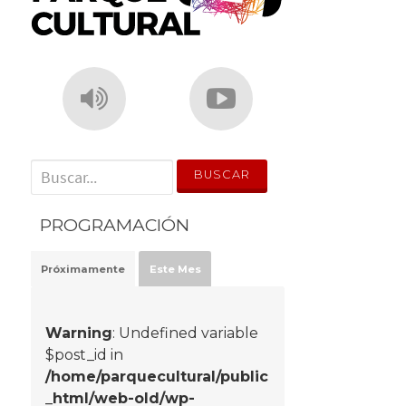
' . __('Search for:') . '
PROGRAMACIÓN
Próximamente
Este Mes
Warning
: Undefined variable
$post_id in
/home/parquecultural/public
_html/web-old/wp-