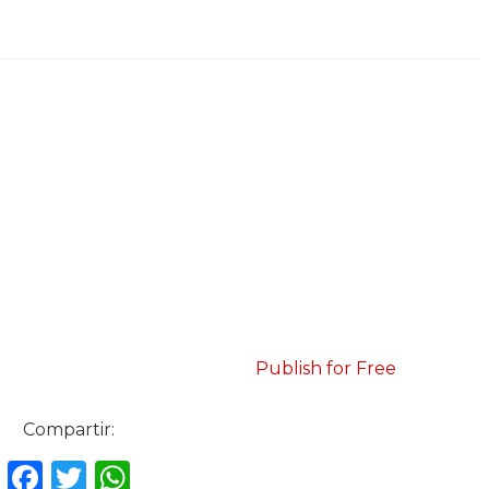
Publish for Free
Compartir:
F
T
W