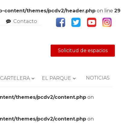
wp-content/themes/pcdv2/header.php
on line
29
Contacto
Solicitud de espacios
NOTICIAS
CARTELERA
EL PARQUE
ontent/themes/pcdv2/content.php
on
ontent/themes/pcdv2/content.php
on