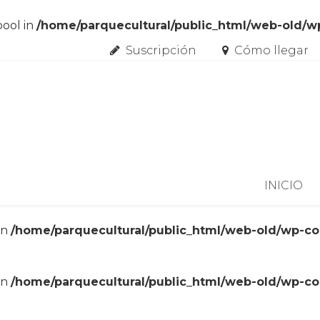
bool in
/home/parquecultural/public_html/web-old/
Suscripción
Cómo llegar
Skip to content
INICIO
in
/home/parquecultural/public_html/web-old/wp-c
in
/home/parquecultural/public_html/web-old/wp-c