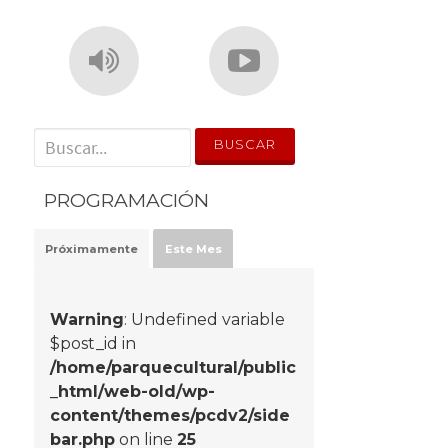
' . __('Search for:') . '
PROGRAMACIÓN
Próximamente
Este Mes
Warning
: Undefined variable
$post_id in
/home/parquecultural/public
_html/web-old/wp-
content/themes/pcdv2/side
bar.php
on line
25