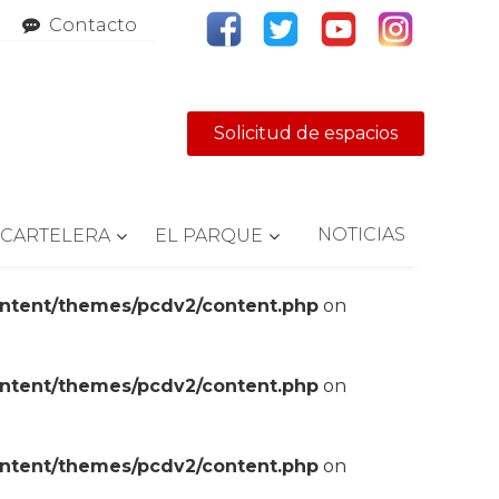
Contacto
Solicitud de espacios
NOTICIAS
CARTELERA
EL PARQUE
ontent/themes/pcdv2/content.php
on
ontent/themes/pcdv2/content.php
on
ontent/themes/pcdv2/content.php
on