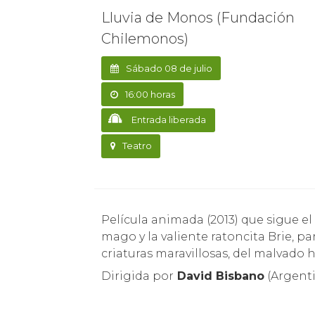
Lluvia de Monos (Fundación
Chilemonos)
Sábado 08 de julio
16:00 horas
Entrada liberada
Teatro
Película animada (2013) que sigue el increíble viaje de Edam, un torpe aprendiz de
mago y la valiente ratoncita Brie, 
criaturas maravillosas, del malvado 
Dirigida por
David Bisbano
(Argenti