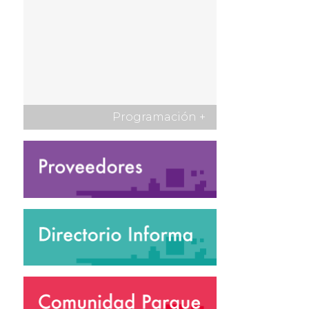
Programación
+