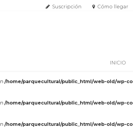
Suscripción
Cómo llegar
Skip to content
INICIO
in
/home/parquecultural/public_html/web-old/wp-c
in
/home/parquecultural/public_html/web-old/wp-c
in
/home/parquecultural/public_html/web-old/wp-c