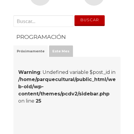
' . __('Search for:') . '
PROGRAMACIÓN
Próximamente
Este Mes
Warning
: Undefined variable $post_id in
/home/parquecultural/public_html/we
b-old/wp-
content/themes/pcdv2/sidebar.php
on line
25