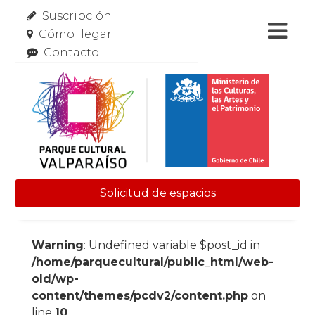
Suscripción
Cómo llegar
Contacto
Solicitud de espacios
Skip to content
Warning
: Undefined variable $post_id in
/home/parquecultural/public_html/web-
old/wp-
content/themes/pcdv2/content.php
on
line
10