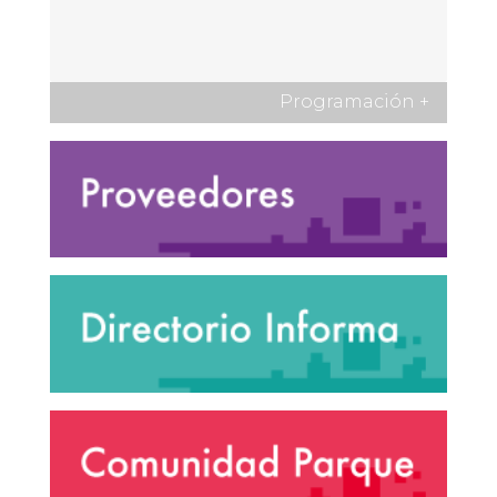
Programación
+