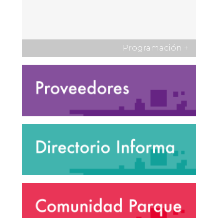
Programación
+