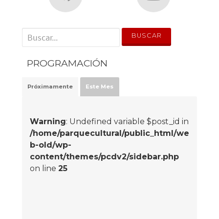
' . __('Search for:') . '
PROGRAMACIÓN
Próximamente
Este Mes
Warning
: Undefined variable $post_id in
/home/parquecultural/public_html/we
b-old/wp-
content/themes/pcdv2/sidebar.php
on line
25