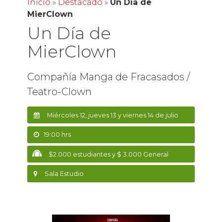
Inicio
»
Destacado
»
Un Día de
MierClown
Un Día de
MierClown
Compañía Manga de Fracasados /
Teatro-Clown
Miércoles 12, jueves 13 y viernes 14 de julio
19:00 hrs
$2.000 estudiantes y $ 3.000 General
Sala Estudio