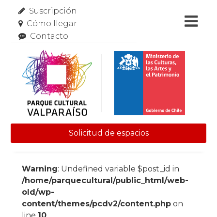
Suscripción
Cómo llegar
Contacto
Solicitud de espacios
Skip to content
Warning
: Undefined variable $post_id in
/home/parquecultural/public_html/web-
old/wp-
content/themes/pcdv2/content.php
on
line
10