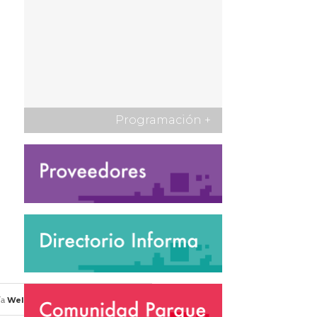
Programación
+
Welcu
ía