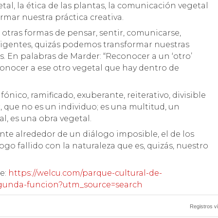
al, la ética de las plantas, la comunicación vegetal
rmar nuestra práctica creativa.
 otras formas de pensar, sentir, comunicarse,
eligentes, quizás podemos transformar nuestras
. En palabras de Marder: “Reconocer a un ‘otro’
conocer a ese otro vegetal que hay dentro de
nico, ramificado, exuberante, reiterativo, divisible
r, que no es un individuo; es una multitud, un
l, es una obra vegetal.
te alrededor de un diálogo imposible, el de los
ogo fallido con la naturaleza que es, quizás, nuestro
de:
https://welcu.com/parque-cultural-de-
segunda-funcion?utm_source=search
Registros v