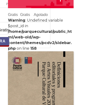
PRECIO
TOTAL
CANTIDAD
Gratis
Gratis
Agotado
Warning
: Undefined variable
$post_id in
ratis
/home/parquecultural/public_ht
ml/web-old/wp-
content/themes/pcdv2/sidebar.
php
on line
158