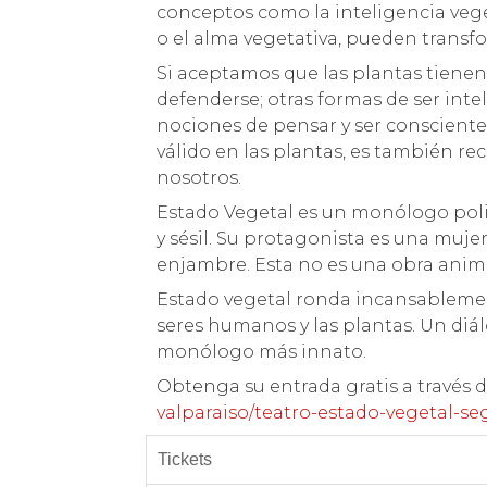
conceptos como la inteligencia veget
o el alma vegetativa, pueden transfo
Si aceptamos que las plantas tienen
defenderse; otras formas de ser int
nociones de pensar y ser conscientes
válido en las plantas, es también re
nosotros.
Estado Vegetal es un monólogo polifó
y sésil. Su protagonista es una muje
enjambre. Esta no es una obra anima
Estado vegetal ronda incansablemen
seres humanos y las plantas. Un diál
monólogo más innato.
Obtenga su entrada gratis a través 
valparaiso/teatro-estado-vegetal-
Tickets