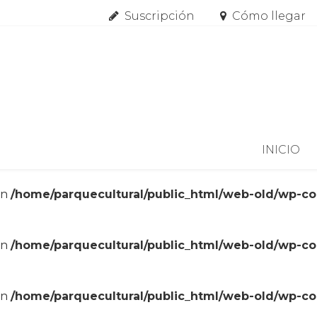
Suscripción
Cómo llegar
Skip to content
INICIO
in
/home/parquecultural/public_html/web-old/wp-c
in
/home/parquecultural/public_html/web-old/wp-c
in
/home/parquecultural/public_html/web-old/wp-c