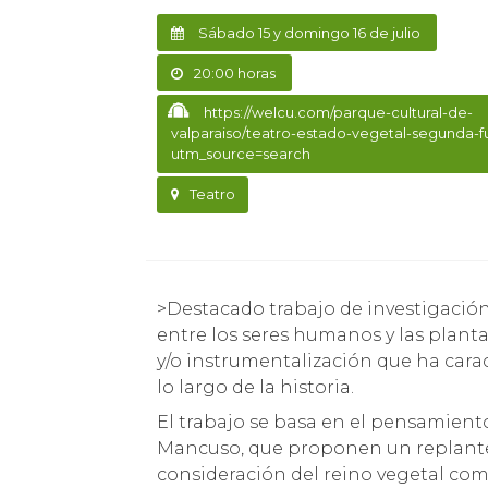
Sábado 15 y domingo 16 de julio
20:00 horas
https://welcu.com/parque-cultural-de-
valparaiso/teatro-estado-vegetal-segunda-f
utm_source=search
Teatro
>Destacado trabajo de investigación que pretende explorar la comunicación imposible
entre los seres humanos y las plant
y/o instrumentalización que ha cara
lo largo de la historia.
El trabajo se basa en el pensamient
Mancuso, que proponen un replantea
consideración del reino vegetal co