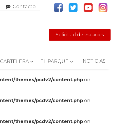
Contacto
Solicitud de espacios
NOTICIAS
CARTELERA
EL PARQUE
ontent/themes/pcdv2/content.php
on
ontent/themes/pcdv2/content.php
on
ontent/themes/pcdv2/content.php
on