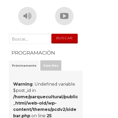
' . __('Search for:') . '
PROGRAMACIÓN
Próximamente
Este Mes
Warning
: Undefined variable
$post_id in
/home/parquecultural/public
_html/web-old/wp-
content/themes/pcdv2/side
bar.php
on line
25