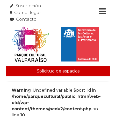
Suscripción
Cómo llegar
Contacto
Solicitud de espacios
Skip to content
Warning
: Undefined variable $post_id in
/home/parquecultural/public_html/web-
old/wp-
content/themes/pcdv2/content.php
on
line
10