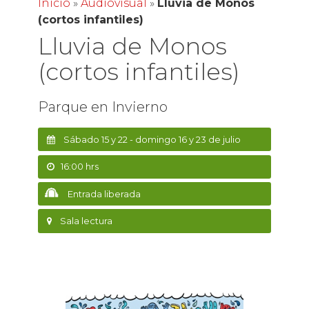
Inicio
»
Audiovisual
»
Lluvia de Monos
(cortos infantiles)
Lluvia de Monos
(cortos infantiles)
Parque en Invierno
Sábado 15 y 22 - domingo 16 y 23 de julio
16:00 hrs
Entrada liberada
Sala lectura