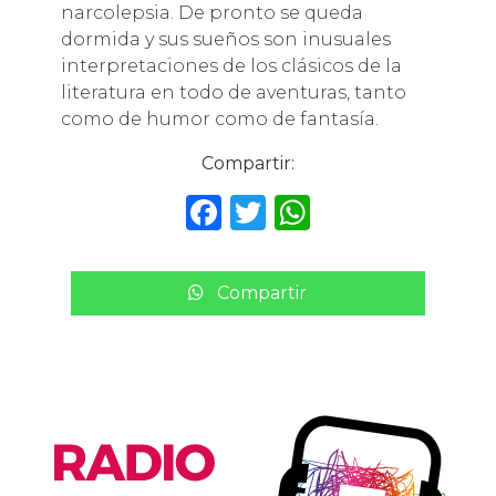
narcolepsia. De pronto se queda
dormida y sus sueños son inusuales
interpretaciones de los clásicos de la
literatura en todo de aventuras, tanto
como de humor como de fantasía.
Compartir:
F
T
W
a
w
h
c
it
a
Compartir
e
te
ts
b
r
A
o
p
o
p
k