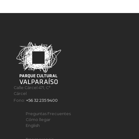
Calle Cárcel 471, C°
Cárcel
Fono:
+56 32 235 9400
Preguntas Frecuentes
Cómo llegar
English