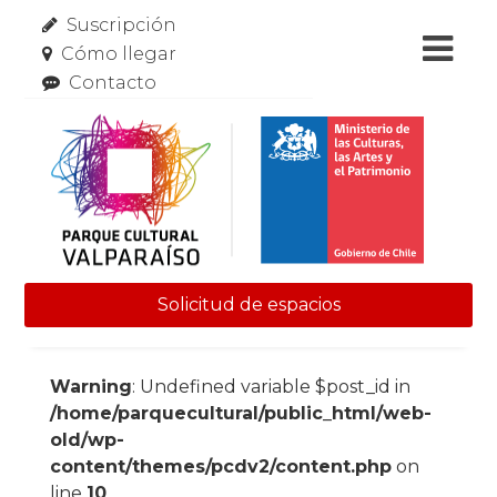
Suscripción
Cómo llegar
Contacto
Solicitud de espacios
Skip to content
Warning
: Undefined variable $post_id in
/home/parquecultural/public_html/web-
old/wp-
content/themes/pcdv2/content.php
on
line
10