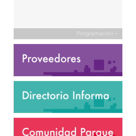
Programación
+