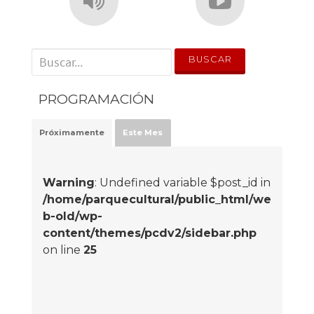
' . __('Search for:') . '
PROGRAMACIÓN
Próximamente
Este Mes
Warning
: Undefined variable $post_id in
/home/parquecultural/public_html/we
b-old/wp-
content/themes/pcdv2/sidebar.php
on line
25