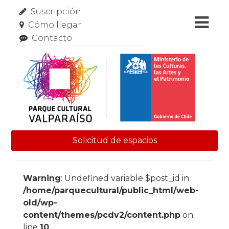
Suscripción
Cómo llegar
Contacto
Solicitud de espacios
Skip to content
Warning
: Undefined variable $post_id in
/home/parquecultural/public_html/web-
old/wp-
content/themes/pcdv2/content.php
on
line
10