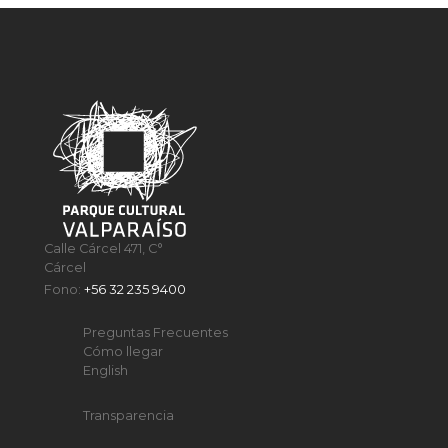
Calle Cárcel 471, C°
Cárcel
Fono:
+56 32 235 9400
Preguntas Frecuentes
Cómo llegar
English
Transparencia