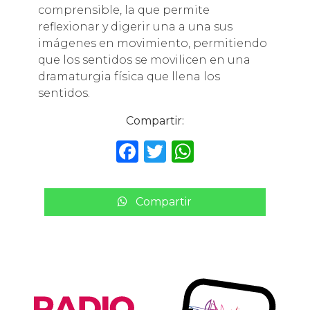
comprensible, la que permite
reflexionar y digerir una a una sus
imágenes en movimiento, permitiendo
que los sentidos se movilicen en una
dramaturgia física que llena los
sentidos.
Compartir:
F
T
W
a
w
h
c
it
a
Compartir
e
te
ts
b
r
A
o
p
o
p
k