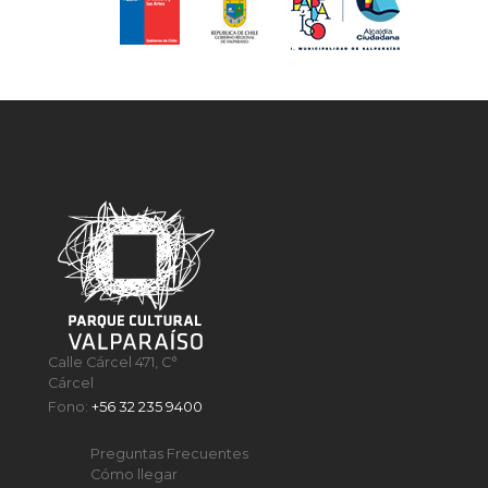
Calle Cárcel 471, C°
Cárcel
Fono:
+56 32 235 9400
Preguntas Frecuentes
Cómo llegar