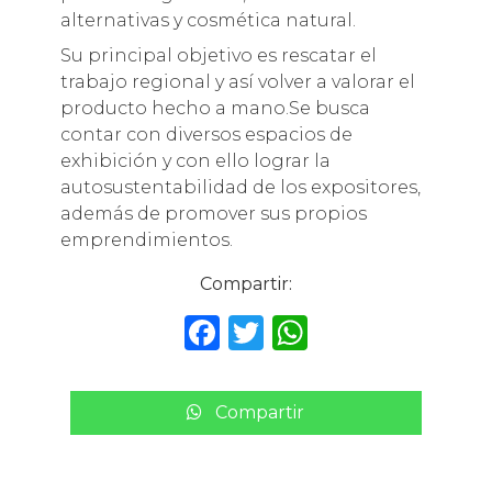
alternativas y cosmética natural.
Su principal objetivo es rescatar el
trabajo regional y así volver a valorar el
producto hecho a mano.Se busca
contar con diversos espacios de
exhibición y con ello lograr la
autosustentabilidad de los expositores,
además de promover sus propios
emprendimientos.
Compartir:
F
T
W
a
w
h
c
it
a
Compartir
e
te
ts
b
r
A