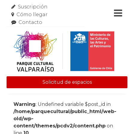
Suscripción
Cómo llegar
Contacto
Solicitud de espacios
Skip to content
Warning
: Undefined variable $post_id in
/home/parquecultural/public_html/web-
old/wp-
content/themes/pcdv2/content.php
on
line
10