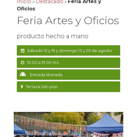
Inicio
»
Destacado
»
Feria Artes y
Oficios
Feria Artes y Oficios
producto hecho a mano
Sábado 12 y 19 y domingo 13 y 20 de agosto
10:00 a 19:00 hrs
Entrada liberada
Terraza 2do piso