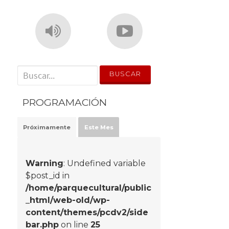
' . __('Search for:') . '
PROGRAMACIÓN
Próximamente
Este Mes
Warning
: Undefined variable
$post_id in
/home/parquecultural/public
_html/web-old/wp-
content/themes/pcdv2/side
bar.php
on line
25