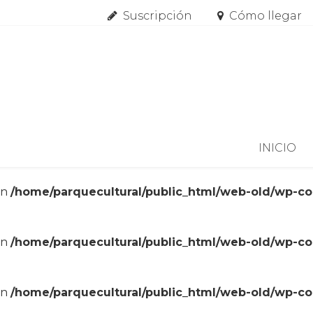
Suscripción
Cómo llegar
Skip to content
INICIO
in
/home/parquecultural/public_html/web-old/wp-c
in
/home/parquecultural/public_html/web-old/wp-c
in
/home/parquecultural/public_html/web-old/wp-c