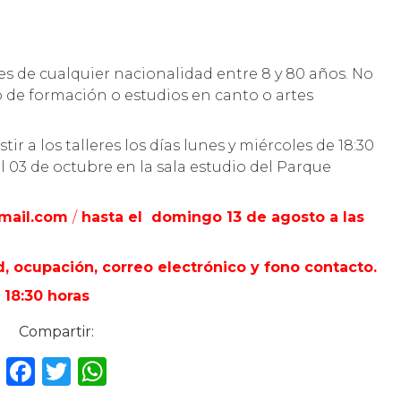
s de cualquier nacionalidad entre 8 y 80 años. No
 de formación o estudios en canto o artes
ir a los talleres los días lunes y miércoles de 18:30
 el 03 de octubre en la sala estudio del Parque
mail.com
/
hasta el domingo 13 de agosto a las
, ocupación, correo electrónico y fono contacto.
 18:30 horas
Compartir:
F
T
W
a
w
h