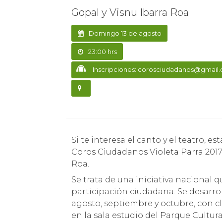
Gopal y Visnu Ibarra Roa
Domingo 13 de agosto
23:00 hrs
Inscripciones: corosciudadanos@gmail
Si te interesa el canto y el teatro, esta es tu oportunidad para formar parte del proyecto
Coros Ciudadanos Violeta Parra 2017,
Roa.
Se trata de una iniciativa nacional 
participación ciudadana. Se desarro
agosto, septiembre y octubre, con cl
en la sala estudio del Parque Cultura