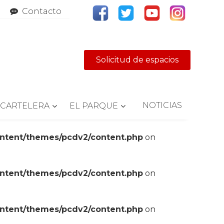
Contacto
Solicitud de espacios
NOTICIAS
CARTELERA
EL PARQUE
ontent/themes/pcdv2/content.php
on
ontent/themes/pcdv2/content.php
on
ontent/themes/pcdv2/content.php
on