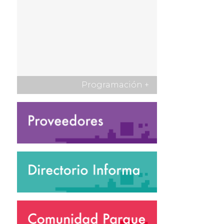
Programación
+