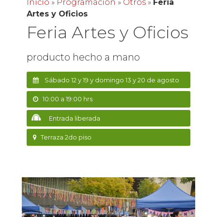
Inicio
»
Programación
»
Otros
»
Feria
Artes y Oficios
Feria Artes y Oficios
producto hecho a mano
Sábado 12 y 19 y domingo 13 y 20 de agosto
10:00 a 19:00 hrs
Entrada liberada
Terraza 2do piso