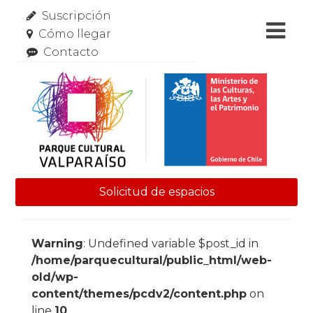
Suscripción
Cómo llegar
Contacto
Solicitud de espacios
Skip to content
Warning
: Undefined variable $post_id in
/home/parquecultural/public_html/web-
old/wp-
content/themes/pcdv2/content.php
on
line
10