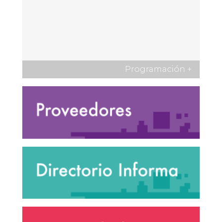
Programación
+