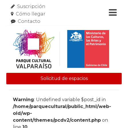
Suscripción
Cómo llegar
Contacto
Solicitud de espacios
Skip to content
Warning
: Undefined variable $post_id in
/home/parquecultural/public_html/web-
old/wp-
content/themes/pcdv2/content.php
on
line
10