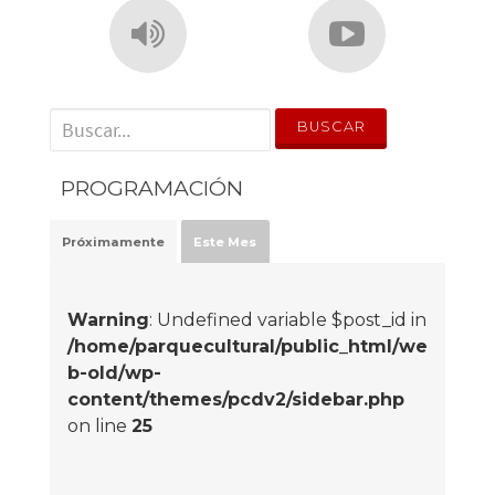
' . __('Search for:') . '
PROGRAMACIÓN
Próximamente
Este Mes
Warning
: Undefined variable $post_id in
/home/parquecultural/public_html/we
b-old/wp-
content/themes/pcdv2/sidebar.php
on line
25