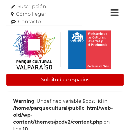
Suscripción
Cómo llegar
Contacto
Solicitud de espacios
Skip to content
Warning
: Undefined variable $post_id in
/home/parquecultural/public_html/web-
old/wp-
content/themes/pcdv2/content.php
on
line
10