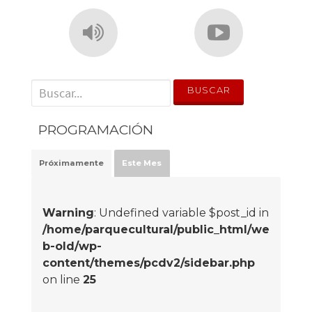
' . __('Search for:') . '
PROGRAMACIÓN
Próximamente
Este Mes
Warning
: Undefined variable $post_id in
/home/parquecultural/public_html/we
b-old/wp-
content/themes/pcdv2/sidebar.php
on line
25