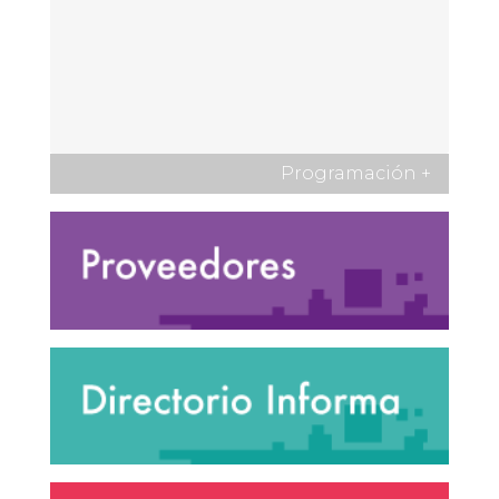
Programación
+