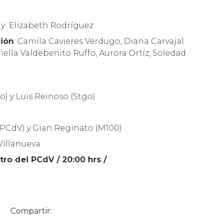
 y Elizabeth Rodríguez
ción
: Camila Cavieres Verdugo, Diana Carvajal
ella Valdebenito Ruffo, Aurora Ortíz, Soledad
o) y Luis Reinoso (Stgo)
(PCdV) y Gian Reginato (M100)
Villanueva
tro del PCdV / 20:00 hrs /
Compartir: