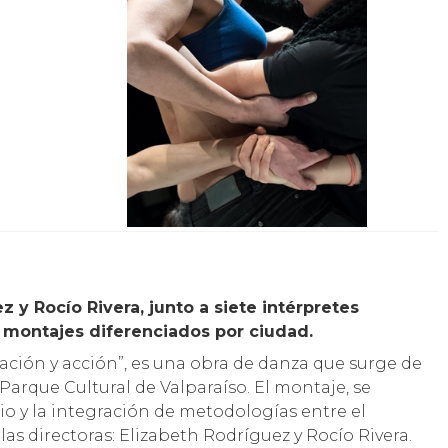
r
 y Rocío Rivera, junto a siete intérpretes
 montajes diferenciados por ciudad.
ación y acción”, es una obra de danza que surge de
Parque Cultural de Valparaíso. El montaje, se
io y la integración de metodologías entre el
 las directoras: Elizabeth Rodríguez y Rocío Rivera.