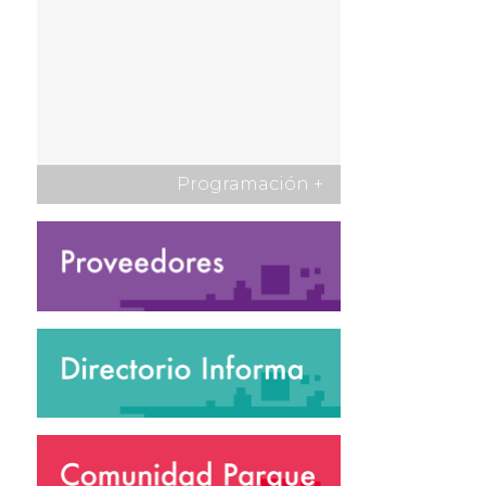
Programación
+