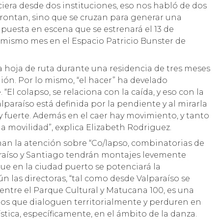
iera desde dos instituciones, eso nos habló de dos
rontan, sino que se cruzan para generar una
la puesta en escena que se estrenará el 13 de
l mismo mes en el Espacio Patricio Bunster de
 hoja de ruta durante una residencia de tres meses
gión. Por lo mismo, “el hacer” ha develado
El colapso, se relaciona con la caída, y eso con la
paraíso está definida por la pendiente y al mirarla
y fuerte. Además en el caer hay movimiento, y tanto
 movilidad”, explica Elizabeth Rodriguez.
aman la atención sobre “Co/lapso, combinatorias de
araíso y Santiago tendrán montajes levemente
ue en la ciudad puerto se potenciará la
n las directoras, “tal como desde Valparaíso se
entre el Parque Cultural y Matucana 100, es una
tos que dialoguen territorialmente y perduren en
ística, específicamente, en el ámbito de la danza.