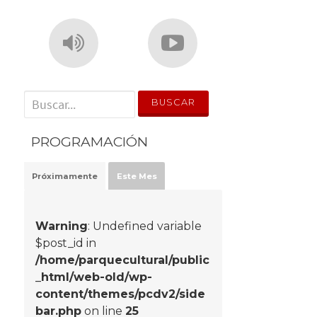
' . __('Search for:') . '
PROGRAMACIÓN
Próximamente
Este Mes
Warning
: Undefined variable
$post_id in
/home/parquecultural/public
_html/web-old/wp-
content/themes/pcdv2/side
bar.php
on line
25