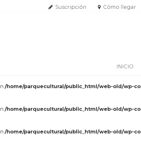
Suscripción
Cómo llegar
Skip to content
INICIO
in
/home/parquecultural/public_html/web-old/wp-c
in
/home/parquecultural/public_html/web-old/wp-c
in
/home/parquecultural/public_html/web-old/wp-c