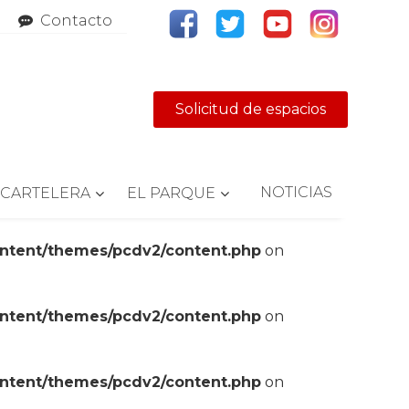
Contacto
Solicitud de espacios
NOTICIAS
CARTELERA
EL PARQUE
ontent/themes/pcdv2/content.php
on
ontent/themes/pcdv2/content.php
on
ontent/themes/pcdv2/content.php
on