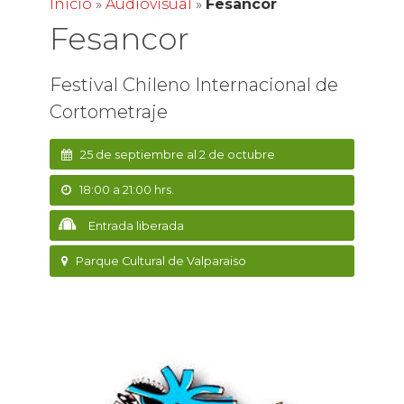
Inicio
»
Audiovisual
»
Fesancor
Fesancor
Festival Chileno Internacional de
Cortometraje
25 de septiembre al 2 de octubre
18:00 a 21:00 hrs.
Entrada liberada
Parque Cultural de Valparaiso