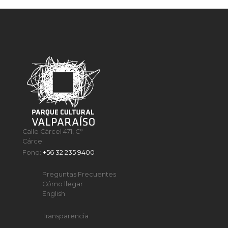
Calle Cárcel 471, C°
Cárcel
Fono:
+56 32 235 9400
Preguntas Frecuentes
Cómo llegar
English
Transparencia