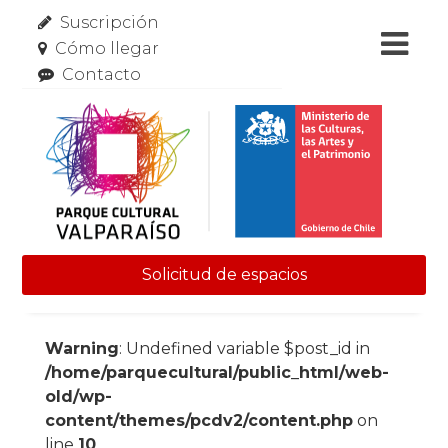
Suscripción
Cómo llegar
Contacto
Solicitud de espacios
Skip to content
Warning
: Undefined variable $post_id in
/home/parquecultural/public_html/web-
old/wp-
content/themes/pcdv2/content.php
on
line
10