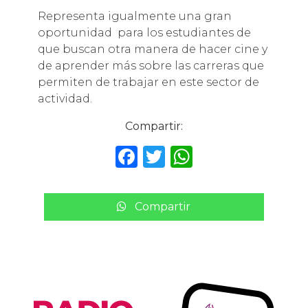
Representa igualmente una gran
oportunidad para los estudiantes de
que buscan otra manera de hacer cine y
de aprender más sobre las carreras que
permiten de trabajar en este sector de
actividad.
Compartir:
F
T
W
a
w
h
c
it
a
Compartir
e
te
ts
b
r
A
o
p
o
p