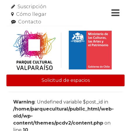
Suscripción
Cómo llegar
Contacto
Solicitud de espacios
Skip to content
Warning
: Undefined variable $post_id in
/home/parquecultural/public_html/web-
old/wp-
content/themes/pcdv2/content.php
on
line
10