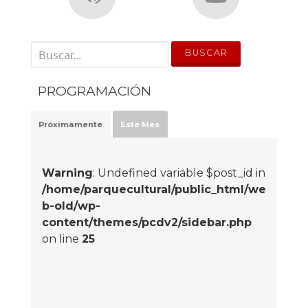
' . __('Search for:') . '
PROGRAMACIÓN
Próximamente
Este Mes
Warning
: Undefined variable $post_id in
/home/parquecultural/public_html/we
b-old/wp-
content/themes/pcdv2/sidebar.php
on line
25