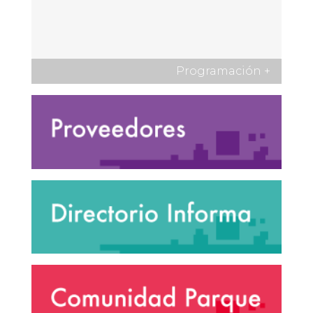
Programación
+