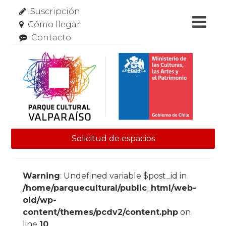
Suscripción
Cómo llegar
Contacto
Solicitud de espacios
Skip to content
Warning
: Undefined variable $post_id in
/home/parquecultural/public_html/web-
old/wp-
content/themes/pcdv2/content.php
on
line
10