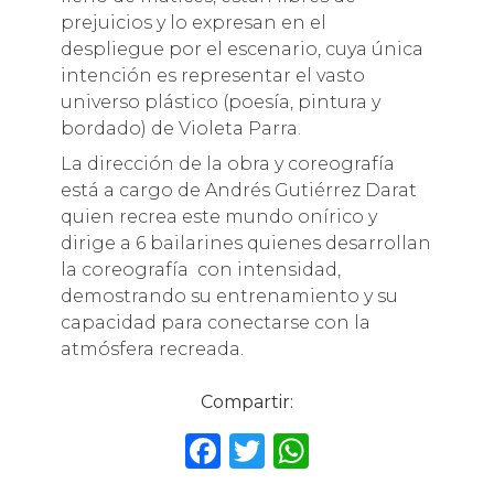
prejuicios y lo expresan en el
despliegue por el escenario, cuya única
intención es representar el vasto
universo plástico (poesía, pintura y
bordado) de Violeta Parra.
La dirección de la obra y coreografía
está a cargo de Andrés Gutiérrez Darat
quien recrea este mundo onírico y
dirige a 6 bailarines quienes desarrollan
la coreografía con intensidad,
demostrando su entrenamiento y su
capacidad para conectarse con la
atmósfera recreada.
Compartir:
F
T
W
a
w
h