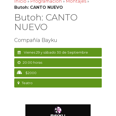
Inicio
»
Programación
»
Montajes
»
Butoh: CANTO NUEVO
Butoh: CANTO
NUEVO
Compañía Bayku
Vienes 29 y sábado 30 de Septiembre
20:00 horas
$2000
Teatro