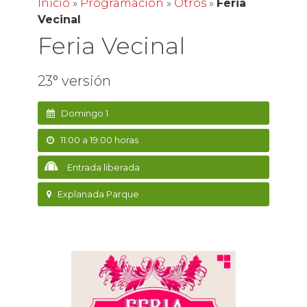
Inicio
»
Programación
»
Otros
»
Feria
Vecinal
Feria Vecinal
23° versión
Domingo 1
11:00 a 19:00 horas
Entrada liberada
Explanada Parque