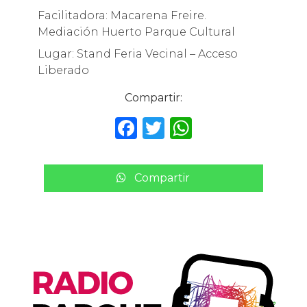
Facilitadora: Macarena Freire.
Mediación Huerto Parque Cultural
Lugar: Stand Feria Vecinal – Acceso
Liberado
Compartir:
F
T
W
a
w
h
c
it
a
Compartir
e
te
ts
b
r
A
o
p
o
p
k