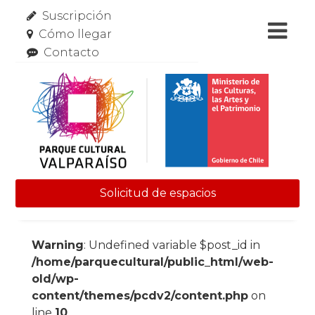
Suscripción
Cómo llegar
Contacto
Solicitud de espacios
Skip to content
Warning
: Undefined variable $post_id in
/home/parquecultural/public_html/web-
old/wp-
content/themes/pcdv2/content.php
on
line
10