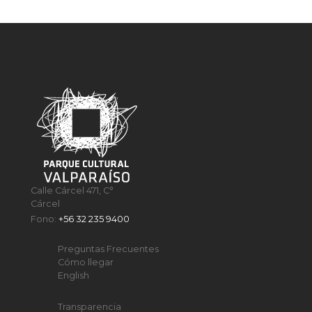
Calle Cárcel 471, C°
Cárcel
Fono:
+56 32 235 9400
Preguntas Frecuentes
Cómo llegar
English
Transparencia