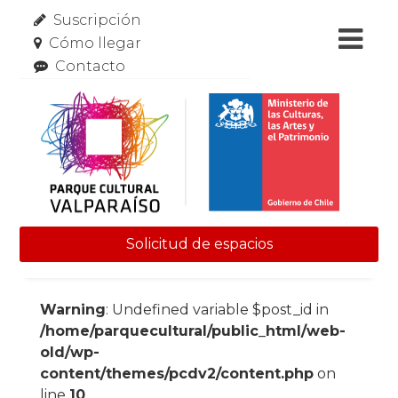
Suscripción
Cómo llegar
Contacto
Solicitud de espacios
Skip to content
Warning
: Undefined variable $post_id in
/home/parquecultural/public_html/web-
old/wp-
content/themes/pcdv2/content.php
on
line
10