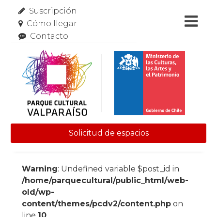
Suscripción
Cómo llegar
Contacto
Solicitud de espacios
Skip to content
Warning
: Undefined variable $post_id in
/home/parquecultural/public_html/web-
old/wp-
content/themes/pcdv2/content.php
on
line
10