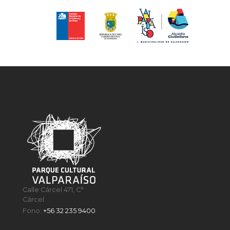
Calle Cárcel 471, C°
Cárcel
Fono:
+56 32 235 9400