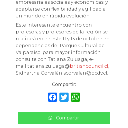
empresariales sociales y económicas, y
adaptarse con flexibilidad y agilidad a
un mundo en rápida evolución.
Este interesante encuentro con
profesoras y profesores de la región se
realizará entre este 11 y 13 de octubre en
dependencias del Parque Cultural de
Valparaíso, para mayor información
consulte con Tatiana Zuluaga, e-
mail tatiana.zuluaga@
britishcouncil.cl
,
Sidhartha Corvalán scorvalan@pcdv.cl.
Compartir:
F
T
W
a
w
h
c
it
a
Compartir
e
te
ts