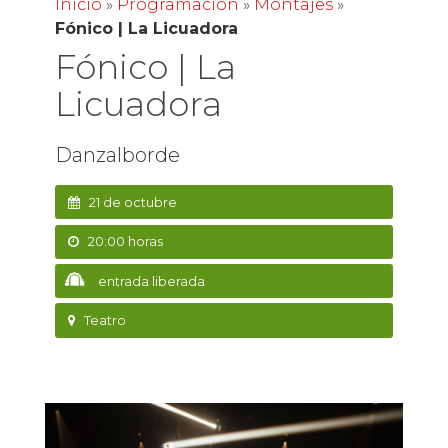
Inicio
»
Programación
»
Montajes
»
Fónico | La Licuadora
Fónico | La
Licuadora
Danzalborde
21 de octubre
20:00 horas
entrada liberada
Teatro