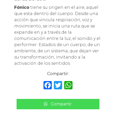
Fónico
tiene su origen en el aire, aquel
que esta dentro del cuerpo. Desde una
acción que vincula respiración, voz y
movimiento, se inicia una ruta que se
expande en y a través de la
comunicación entre la luz, el sonido y el
performer. Estados de un cuerpo, de un
ambiente, de un sistema, que dejan ver
su transformación, invitando a la
activación de los sentidos.
Compartir:
F
T
W
a
w
h
c
it
a
Compartir
e
te
ts