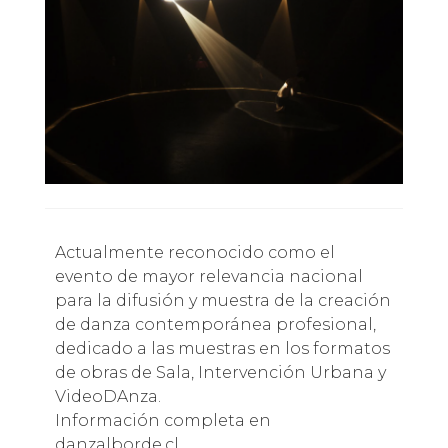
Actualmente reconocido como el
evento de mayor relevancia nacional
para la difusión y muestra de la creación
de danza contemporánea profesional,
dedicado a las muestras en los formatos
de obras de Sala, Intervención Urbana y
VideoDAnza.
Información completa en
danzalborde.cl