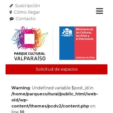
Suscripción
Cómo llegar
Contacto
Solicitud de espacios
Skip to content
Warning
: Undefined variable $post_id in
/home/parquecultural/public_html/web-
old/wp-
content/themes/pcdv2/content.php
on
line
10