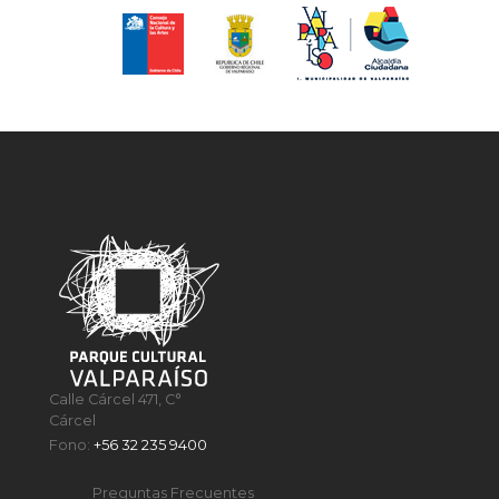
Calle Cárcel 471, C°
Cárcel
Fono:
+56 32 235 9400
Preguntas Frecuentes