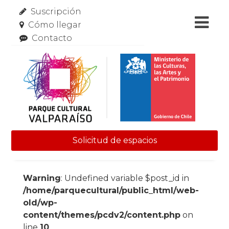
Suscripción
Cómo llegar
Contacto
Solicitud de espacios
Skip to content
Warning
: Undefined variable $post_id in
/home/parquecultural/public_html/web-
old/wp-
content/themes/pcdv2/content.php
on
line
10