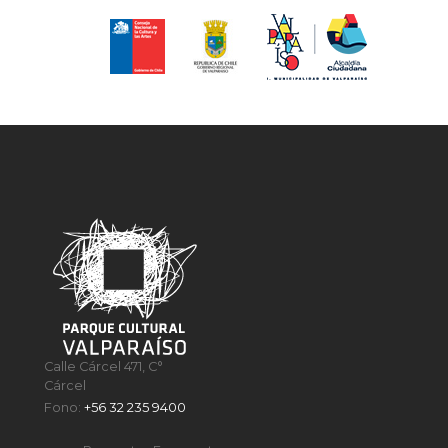
Calle Cárcel 471, C°
Cárcel
Fono:
+56 32 235 9400