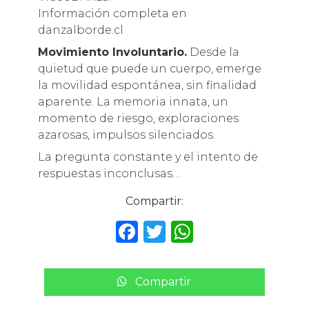
Información completa en
danzalborde.cl
Movimiento Involuntario.
Desde la
quietud que puede un cuerpo, emerge
la movilidad espontánea, sin finalidad
aparente. La memoria innata, un
momento de riesgo, exploraciones
azarosas, impulsos silenciados.
La pregunta constante y el intento de
respuestas inconclusas…
Compartir:
F
T
W
a
w
h
c
it
a
Compartir
e
te
ts