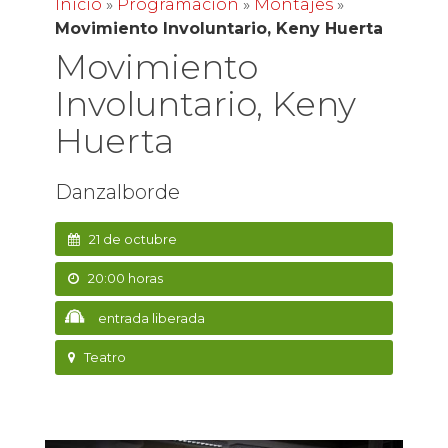
Inicio
»
Programación
»
Montajes
»
Movimiento Involuntario, Keny Huerta
Movimiento
Involuntario, Keny
Huerta
Danzalborde
21 de octubre
20:00 horas
entrada liberada
Teatro