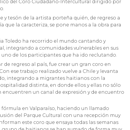
ico del Coro Ciudadano-Intercultural dirigido por
o.
e y tesón de la artista porteña quién, de regreso a
ía que la caracteriza, se pone manos a la obra para
lia Toledo ha recorrido el mundo cantando y
ial, integrando a comunidades vulnerables en sus
a uno de los participantes que ha ido reclutando.
r de regreso al país, fue crear un gran coro en
Con ese trabajo realizado vuelve a Chile y levanta
rdo, integrando a migrantes haitianos con la
ospitalidad distinta, en donde ellos y ellas no sólo
én encuentren un canal de expresión y de encuentro
ta fórmula en Valparaíso, haciendo un llamado
difusión del Parque Cultural con una recepción muy
conforman este coro que ensaya todas las semanas
, un grupo de haitianos se han sumado de forma muy