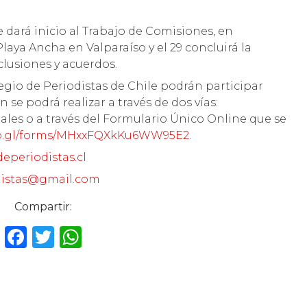
 dará inicio al Trabajo de Comisiones, en
aya Ancha en Valparaíso y el 29 concluirá la
clusiones y acuerdos.
egio de Periodistas de Chile podrán participar
 se podrá realizar a través de dos vías:
ales o a través del Formulario Único Online que se
oo.gl/forms/MHxxFQXkKu6WW95E2
.
eperiodistas.cl
distas@gmail.com
Compartir:
F
T
W
a
w
h
c
it
a
e
te
ts