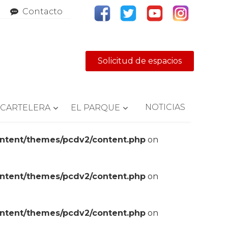
Contacto
Solicitud de espacios
NOTICIAS
CARTELERA
EL PARQUE
ontent/themes/pcdv2/content.php
on
ontent/themes/pcdv2/content.php
on
ontent/themes/pcdv2/content.php
on