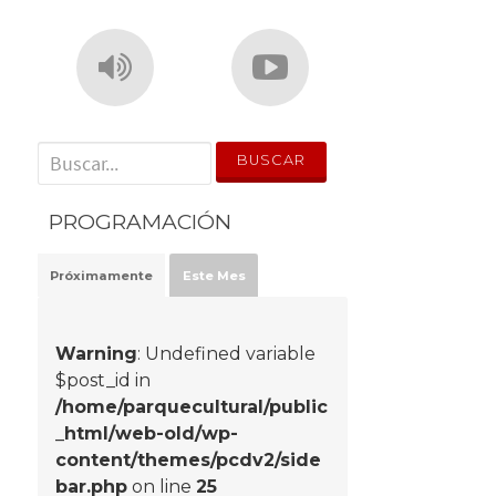
' . __('Search for:') . '
PROGRAMACIÓN
Próximamente
Este Mes
Warning
: Undefined variable
$post_id in
/home/parquecultural/public
_html/web-old/wp-
content/themes/pcdv2/side
bar.php
on line
25