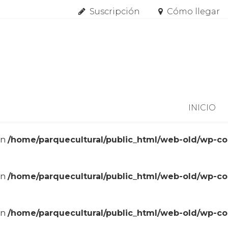
Suscripción
Cómo llegar
Skip to content
INICIO
in
/home/parquecultural/public_html/web-old/wp-c
in
/home/parquecultural/public_html/web-old/wp-c
in
/home/parquecultural/public_html/web-old/wp-c