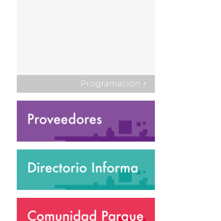
Programación
+