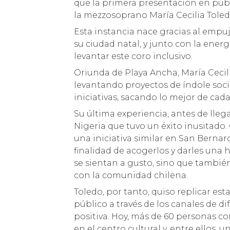
que la primera presentación en públ
la mezzosoprano María Cecilia Toled
Esta instancia nace gracias al empuj
su ciudad natal, y junto con la energ
levantar este coro inclusivo.
Oriunda de Playa Ancha, María Ceci
levantando proyectos de índole soc
iniciativas, sacando lo mejor de cad
Su última experiencia, antes de llega
Nigeria que tuvo un éxito inusitado. 
una iniciativa similar en San Berna
finalidad de acogerlos y darles una h
se sientan a gusto, sino que tambi
con la comunidad chilena.
Toledo, por tanto, quiso replicar es
público a través de los canales de 
positiva. Hoy, más de 60 personas 
en el centro cultural y, entre ellos