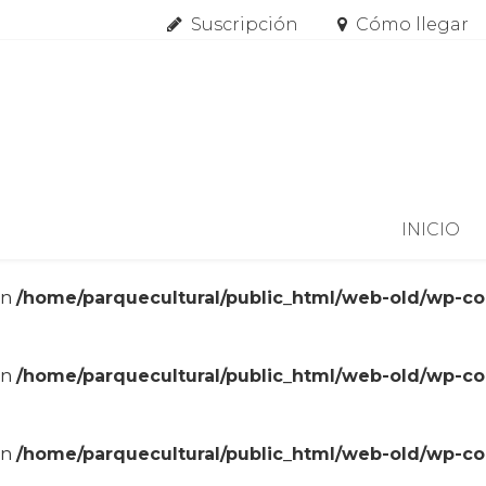
Suscripción
Cómo llegar
Skip to content
INICIO
in
/home/parquecultural/public_html/web-old/wp-c
in
/home/parquecultural/public_html/web-old/wp-c
in
/home/parquecultural/public_html/web-old/wp-c