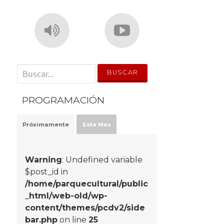
' . __('Search for:') . '
PROGRAMACIÓN
Próximamente
Este Mes
Warning
: Undefined variable
$post_id in
/home/parquecultural/public
_html/web-old/wp-
content/themes/pcdv2/side
bar.php
on line
25