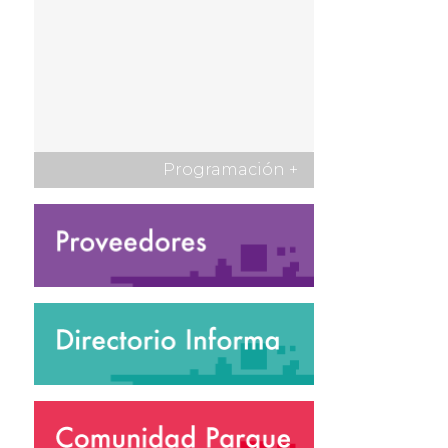
Programación
+