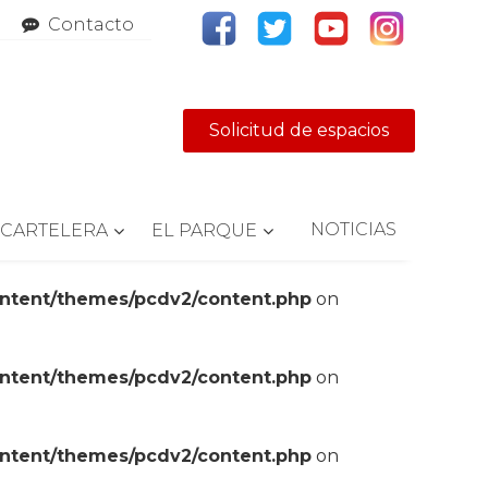
Contacto
Solicitud de espacios
NOTICIAS
CARTELERA
EL PARQUE
ontent/themes/pcdv2/content.php
on
ontent/themes/pcdv2/content.php
on
ontent/themes/pcdv2/content.php
on