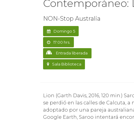
Contemporáneo: 
NON-Stop Australia
Domingo 5
17:00 hrs.
Entrada liberada
Sala Biblioteca
Lion (Garth Davis, 2016, 120 min.) Saroo Brierley es un niño que con tan sólo cinco años
se perdió en las calles de Calcuta, a 
adoptado por una pareja australiana
Google Earth, Saroo intentará encont