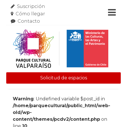
Suscripción
Cómo llegar
Contacto
Solicitud de espacios
Skip to content
Warning
: Undefined variable $post_id in
/home/parquecultural/public_html/web-
old/wp-
content/themes/pcdv2/content.php
on
line
10