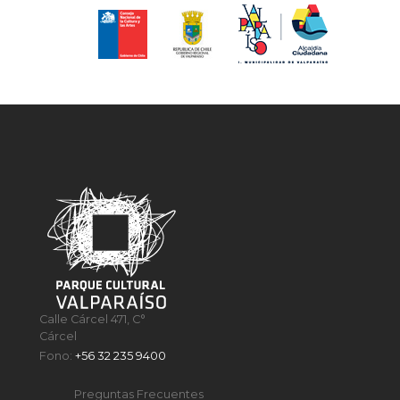
Calle Cárcel 471, C°
Cárcel
Fono:
+56 32 235 9400
Preguntas Frecuentes