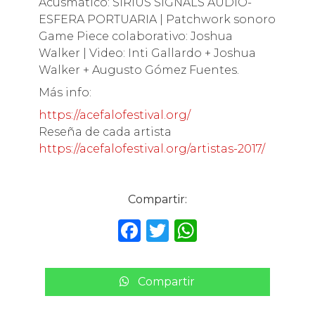
Acusmático: SIRIUS SIGNALS AUDIO-
ESFERA PORTUARIA | Patchwork sonoro
Game Piece colaborativo: Joshua
Walker | Video: Inti Gallardo + Joshua
Walker + Augusto Gómez Fuentes.
Más info:
https://acefalofestival.org/
Reseña de cada artista
https://acefalofestival.org/artistas-2017/
Compartir:
F
T
W
a
w
h
c
it
a
Compartir
e
te
ts