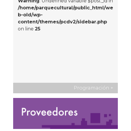
Warning
: Undefined variable $post_id in
/home/parquecultural/public_html/we
b-old/wp-
content/themes/pcdv2/sidebar.php
on line
25
Programación
+