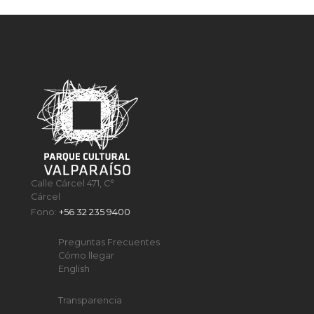
Calle Cárcel 471, C°
Cárcel
Fono:
+56 32 235 9400
Preguntas Frecuentes
Cómo llegar
English
Transparencia