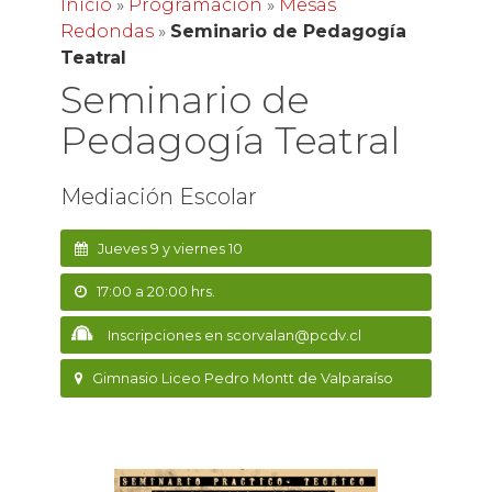
Inicio
»
Programación
»
Mesas
Redondas
»
Seminario de Pedagogía
Teatral
Seminario de
Pedagogía Teatral
Mediación Escolar
Jueves 9 y viernes 10
17:00 a 20:00 hrs.
Inscripciones en scorvalan@pcdv.cl
Gimnasio Liceo Pedro Montt de Valparaíso