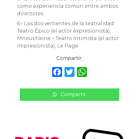
como experiencia común entre ambos
directores.
6.- Las dos vertientes
de
la teatralidad:
Teatro Épico (el actor expresionista),
Mnouchkine – Teatro Intimista (el actor
impresionista), Le Page.
Compartir:
F
T
W
a
w
h
c
it
a
Compartir
e
te
ts
b
r
A
o
p
o
p