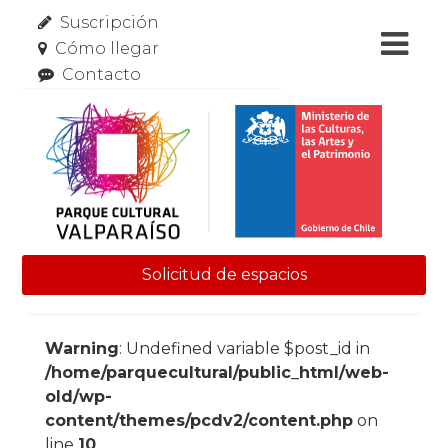
Suscripción
Cómo llegar
Contacto
Solicitud de espacios
Skip to content
Warning
: Undefined variable $post_id in
/home/parquecultural/public_html/web-
old/wp-
content/themes/pcdv2/content.php
on
line
10