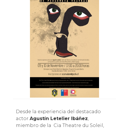
Desde la experiencia del destacado
actor
Agustín Letelier Ibáñez
,
miembro
de
la Cia
Theatre du Soleil
,