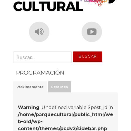
' . __('Search for:') . '
PROGRAMACIÓN
Próximamente
Este Mes
Warning
: Undefined variable $post_id in
/home/parquecultural/public_html/we
b-old/wp-
content/themes/pcdv2/sidebar.php