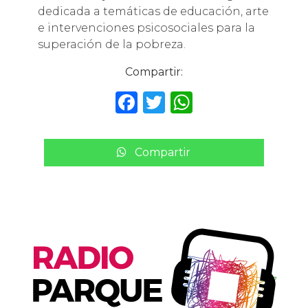
dedicada a temáticas de educación, arte
e intervenciones psicosociales para la
superación de la pobreza.
Compartir:
F
T
W
a
w
h
c
it
a
Compartir
e
te
ts
b
r
A
o
p
o
p
k