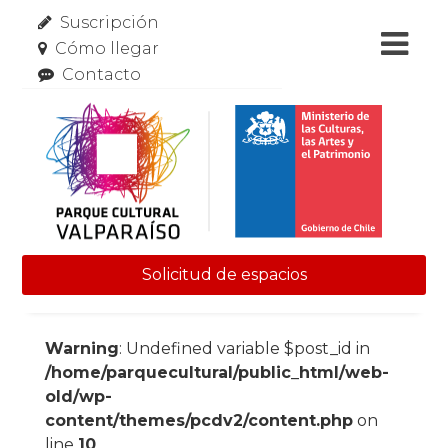
Suscripción
Cómo llegar
Contacto
Solicitud de espacios
Skip to content
Warning
: Undefined variable $post_id in
/home/parquecultural/public_html/web-
old/wp-
content/themes/pcdv2/content.php
on
line
10