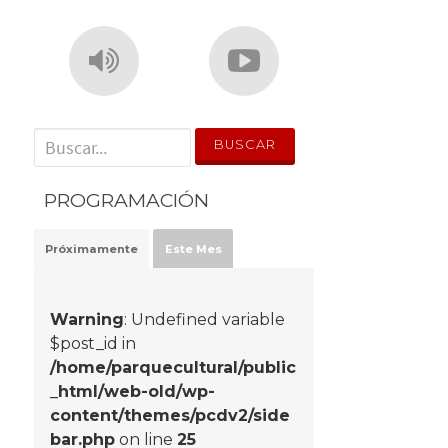
' . __('Search for:') . '
PROGRAMACIÓN
Próximamente
Este Mes
Warning
: Undefined variable
$post_id in
/home/parquecultural/public
_html/web-old/wp-
content/themes/pcdv2/side
bar.php
on line
25