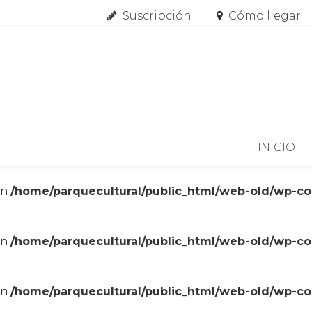
Suscripción
Cómo llegar
Skip to content
INICIO
in
/home/parquecultural/public_html/web-old/wp-c
in
/home/parquecultural/public_html/web-old/wp-c
in
/home/parquecultural/public_html/web-old/wp-c