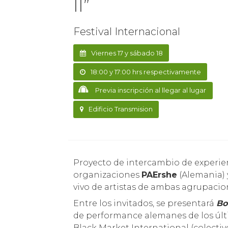
II”
Festival Internacional
Viernes 17 y sábado 18
18:00 y 17:00 hrs respectivamente
Previa inscripción al llegar al lugar
Edificio Transmision
Proyecto de intercambio de experiencias de performance entre las
organizaciones
PAErshe
(Alemania)
vivo de artistas de ambas agrupacio
Entre los invitados, se presentará
Bo
de performance alemanes de los últi
Black Market International (colecti