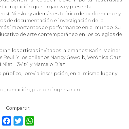
he (agrupación que organiza y presenta
eos). Nieslony además es teórico de performance y
vos de documentación e investigación de la
as más importantes de performance en el mundo. Su
ducativo de arte contemporáneo en los colegios de
rán los artistas invitados alemanes: Karin Meiner,
 Reul. Y los chilenos Nancy Gewölb, Verónica Cruz,
 Niet, L3v1t4 y Marcelo Díaz.
o público, previa inscripción, en el mismo lugar y
programación, pueden ingresar en
Compartir:
F
T
W