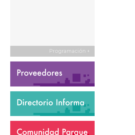
Programación
+