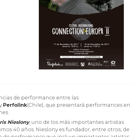
 y
Perfolink
(Chile), que presentará performances en
nes.
ris Nieslony
, uno de los más importantes artistas
mos 40 años. Nieslony es fundador, entre otros, de
vo de performance que incluye importantes artistas