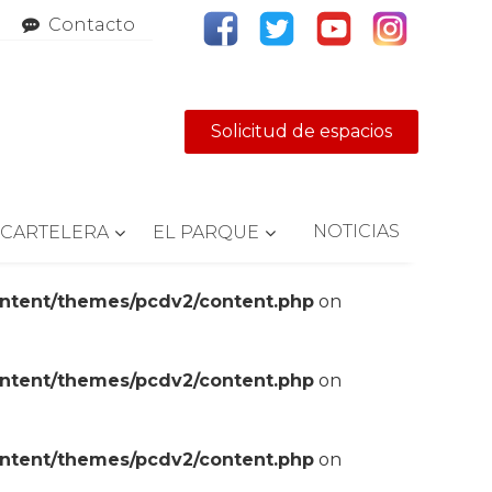
Contacto
Solicitud de espacios
NOTICIAS
CARTELERA
EL PARQUE
ontent/themes/pcdv2/content.php
on
ontent/themes/pcdv2/content.php
on
ontent/themes/pcdv2/content.php
on