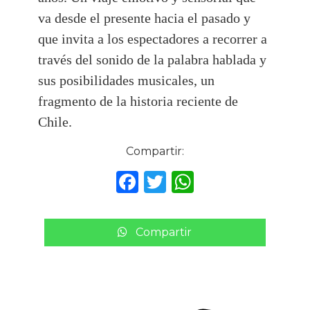
va desde el presente hacia el pasado y
que invita a los espectadores a recorrer a
través del sonido de la palabra hablada y
sus posibilidades musicales, un
fragmento de la historia reciente de
Chile.
Compartir:
F
T
W
a
w
h
c
it
a
Compartir
e
te
ts
b
r
A
o
p