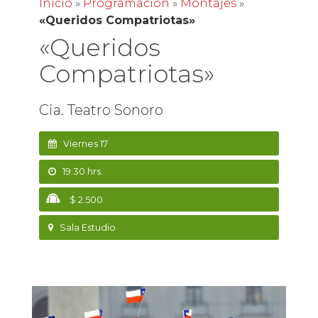
Inicio
»
Programación
»
Montajes
»
«Queridos Compatriotas»
«Queridos
Compatriotas»
Cia. Teatro Sonoro
Viernes 17
19:30 hrs.
$ 2.500
Sala Estudio