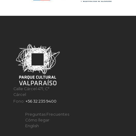
Calle Cárcel 471, C°
Cárcel
Fono:
+56 32 235 9400
Preguntas Frecuentes
Cómo llegar
English