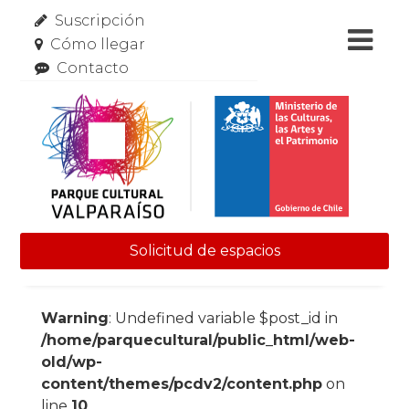
Suscripción
Cómo llegar
Contacto
Solicitud de espacios
Skip to content
Warning
: Undefined variable $post_id in
/home/parquecultural/public_html/web-
old/wp-
content/themes/pcdv2/content.php
on
line
10