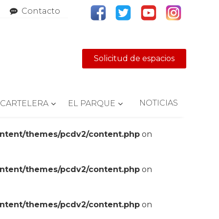
Contacto
Solicitud de espacios
NOTICIAS
CARTELERA
EL PARQUE
ontent/themes/pcdv2/content.php
on
ontent/themes/pcdv2/content.php
on
ontent/themes/pcdv2/content.php
on