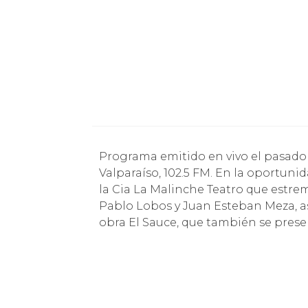
Programa emitido en vivo el pasado jueves 16 de noviembre por las ondas de Radio
Valparaíso, 102.5 FM. En la oportu
la Cia La Malinche Teatro que estr
Pablo Lobos y Juan Esteban Meza, as
obra El Sauce, que también se prese