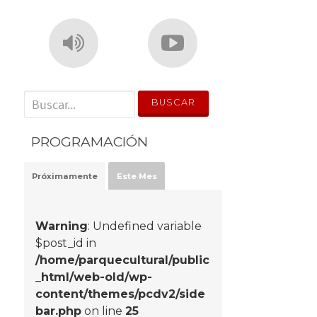
' . __('Search for:') . '
PROGRAMACIÓN
Próximamente
Este Mes
Warning
: Undefined variable
$post_id in
/home/parquecultural/public
_html/web-old/wp-
content/themes/pcdv2/side
bar.php
on line
25