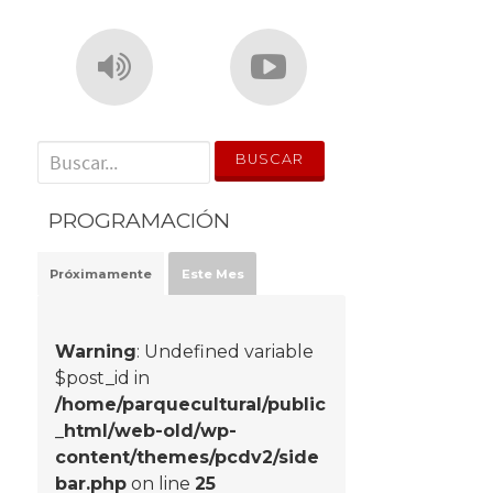
' . __('Search for:') . '
PROGRAMACIÓN
Próximamente
Este Mes
Warning
: Undefined variable
$post_id in
/home/parquecultural/public
_html/web-old/wp-
content/themes/pcdv2/side
bar.php
on line
25