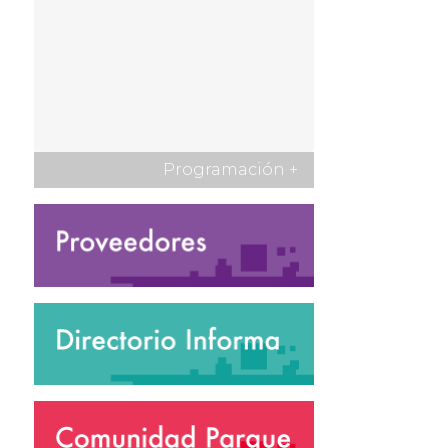
Programación
+