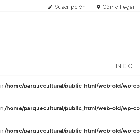
Suscripción
Cómo llegar
Skip to content
INICIO
in
/home/parquecultural/public_html/web-old/wp-c
in
/home/parquecultural/public_html/web-old/wp-c
in
/home/parquecultural/public_html/web-old/wp-c