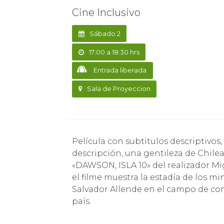
Cine Inclusivo
Sábado 2
17:00 a 18:30 hrs
Entrada liberada
Sala de Proyeccion
Película con subtitulos descriptivos, Interprete en legua de señas y con audio-
descripción, una gentileza de Chilea
«DAWSON, ISLA 10» del realizador Migu
el filme muestra la estadía de los m
Salvador Allende en el campo de con
país.