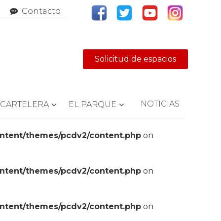
Contacto
Solicitud de espacios
NOTICIAS
CARTELERA
EL PARQUE
ontent/themes/pcdv2/content.php
on
ontent/themes/pcdv2/content.php
on
ontent/themes/pcdv2/content.php
on