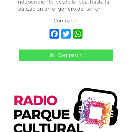
independiente, desde la idea, hasta la
realización en el genero del terror.
Compartir:
F
T
W
a
w
h
c
it
a
Compartir
e
te
ts
b
r
A
o
p
o
p
k