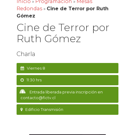
Inicio
»
Programación
»
Mesas
Redondas
»
Cine de Terror por Ruth
Gómez
Cine de Terror por
Ruth Gómez
Charla
Viernes 8
11:30 hrs
Entrada liberada previa inscripción en
contacto@fictv.cl
Edificio Transmisión