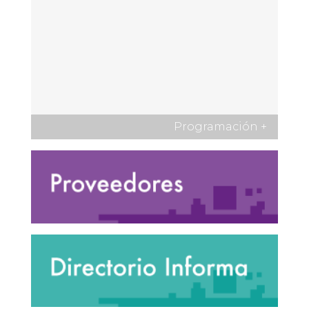
Programación
+