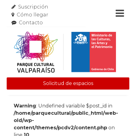
Suscripción
Cómo llegar
Contacto
Solicitud de espacios
Skip to content
Warning
: Undefined variable $post_id in
/home/parquecultural/public_html/web-
old/wp-
content/themes/pcdv2/content.php
on
line
10