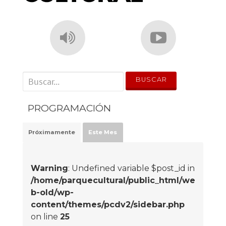
' . __('Search for:') . '
PROGRAMACIÓN
Próximamente
Este Mes
Warning
: Undefined variable $post_id in
/home/parquecultural/public_html/we
b-old/wp-
content/themes/pcdv2/sidebar.php
on line
25