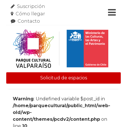
Suscripción
Cómo llegar
Contacto
Solicitud de espacios
Skip to content
Warning
: Undefined variable $post_id in
/home/parquecultural/public_html/web-
old/wp-
content/themes/pcdv2/content.php
on
line
10