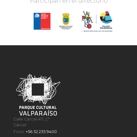
Participan en el directorio
Calle Cárcel 471, C°
Cárcel
Fono:
+56 32 235 9400