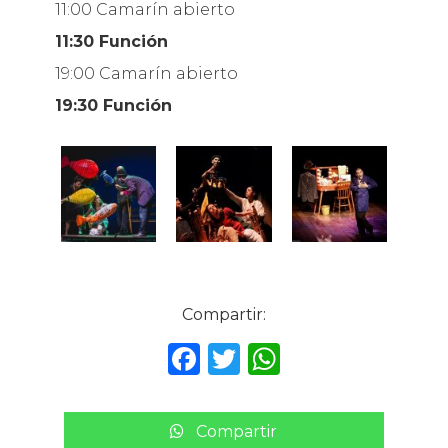
11:00 Camarín abierto
11:30 Función
19:00 Camarín abierto
19:30 Función
Compartir:
F
T
W
a
w
h
c
it
a
Compartir