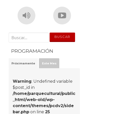
' . __('Search for:') . '
PROGRAMACIÓN
Próximamente
Este Mes
Warning
: Undefined variable
$post_id in
/home/parquecultural/public
_html/web-old/wp-
content/themes/pcdv2/side
bar.php
on line
25