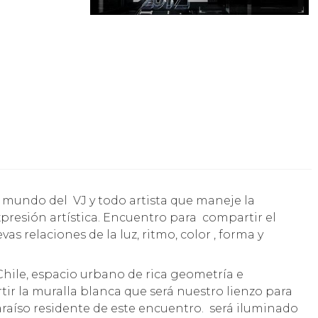
presión artística. Encuentro para compartir el
as relaciones de la luz, ritmo, color , forma y
Chile, espacio urbano de rica geometría e
tir la muralla blanca que será nuestro lienzo para
paraíso residente de este encuentro. será iluminado