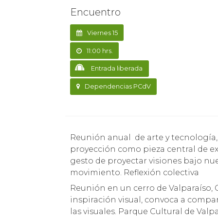
Encuentro
Viernes 15
11:00 hrs.
Entrada liberada
Dependencias PCdV
Reunión anual de arte y tecnología, mundo del VJ y todo artista que maneje la
proyección como pieza central de ex
gesto de proyectar visiones bajo nuev
movimiento. Reflexión colectiva
Reunión en un cerro de Valparaíso, 
inspiración visual, convoca a compar
las visuales. Parque Cultural de Val