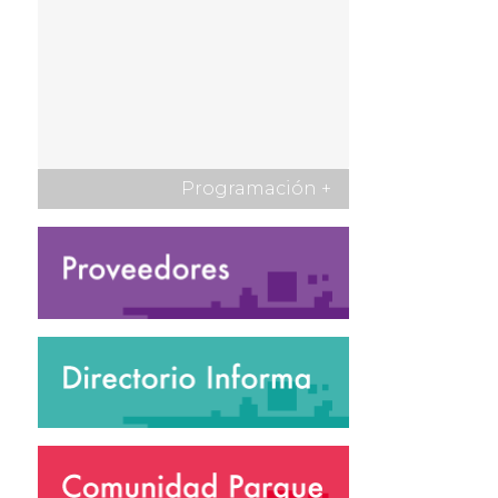
Programación
+