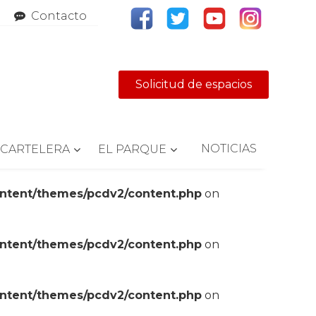
Contacto
Solicitud de espacios
NOTICIAS
CARTELERA
EL PARQUE
ontent/themes/pcdv2/content.php
on
ontent/themes/pcdv2/content.php
on
ontent/themes/pcdv2/content.php
on