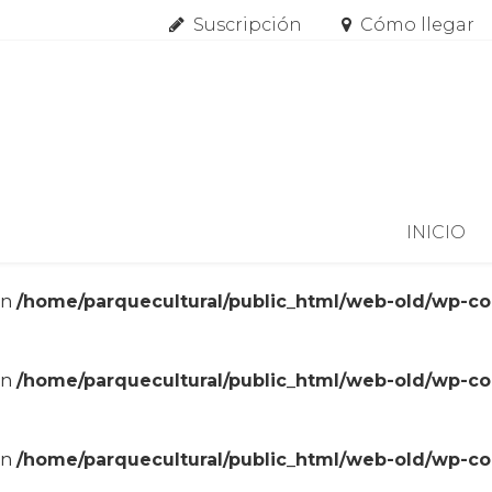
Suscripción
Cómo llegar
Skip to content
INICIO
in
/home/parquecultural/public_html/web-old/wp-c
in
/home/parquecultural/public_html/web-old/wp-c
in
/home/parquecultural/public_html/web-old/wp-c