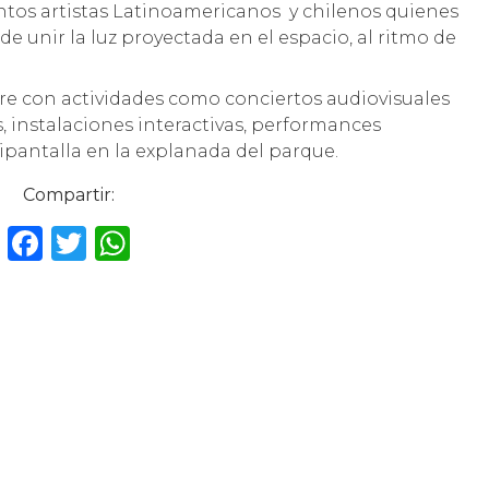
intos artistas Latinoamericanos y chilenos quienes
 unir la luz proyectada en el espacio, al ritmo de
bre con actividades como conciertos audiovisuales
, instalaciones interactivas, performances
ipantalla en la explanada del parque.
Compartir:
F
T
W
a
w
h
c
it
a
e
te
ts
b
r
A
o
p
o
p
k