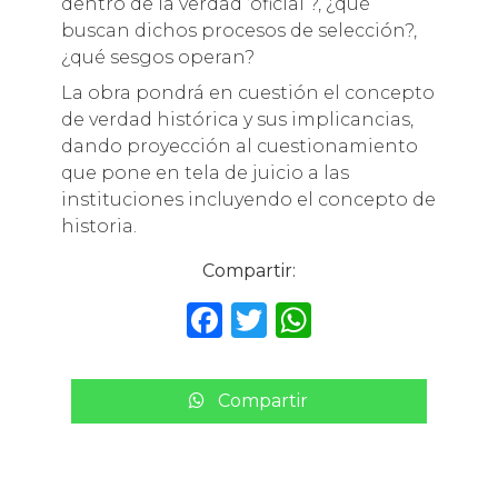
dentro de la verdad ‘oficial’?, ¿qué
buscan dichos procesos de selección?,
¿qué sesgos operan?
La obra pondrá en cuestión el concepto
de verdad histórica y sus implicancias,
dando proyección al cuestionamiento
que pone en tela de juicio a las
instituciones incluyendo el concepto de
historia.
Compartir:
F
T
W
a
w
h
c
it
a
Compartir
e
te
ts
b
r
A
o
p