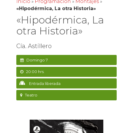
Inicio
»
Programación
»
Montajes
»
«Hipodérmica, La otra Historia»
«Hipodérmica, La
otra Historia»
Cía. Astillero
Domingo 7
20:00 hrs.
Entrada liberada
Teatro