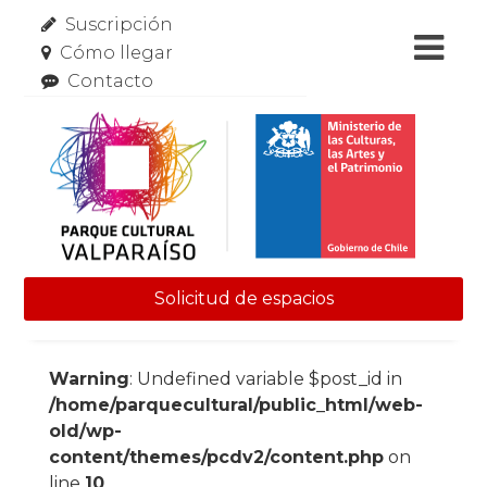
Suscripción
Cómo llegar
Contacto
Solicitud de espacios
Skip to content
Warning
: Undefined variable $post_id in
/home/parquecultural/public_html/web-
old/wp-
content/themes/pcdv2/content.php
on
line
10