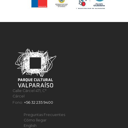
Calle Cárcel 471, C°
Cárcel
Fono:
+56 32 235 9400
Preguntas Frecuentes
Cómo llegar
English