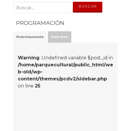
' . __('Search for:') . '
PROGRAMACIÓN
Próximamente
Este Mes
Warning
: Undefined variable $post_id in
/home/parquecultural/public_html/we
b-old/wp-
content/themes/pcdv2/sidebar.php
on line
25