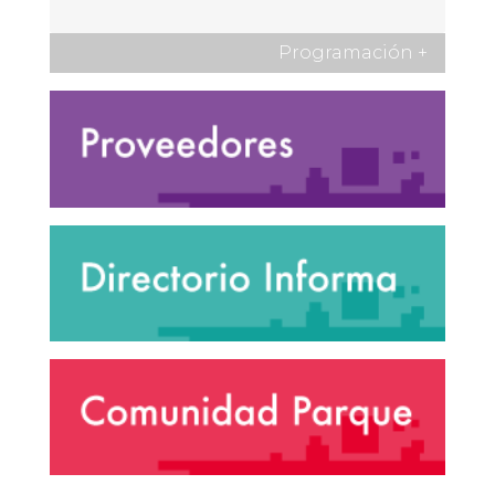
Programación
+