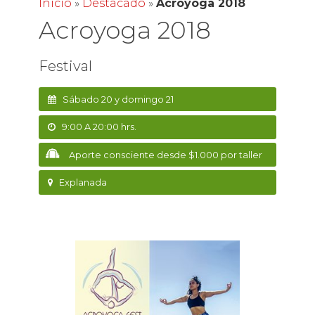
Inicio
»
Destacado
»
Acroyoga 2018
Acroyoga 2018
Festival
Sábado 20 y domingo 21
9:00 A 20:00 hrs.
Aporte consciente desde $1.000 por taller
Explanada