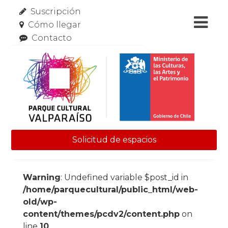
Suscripción
Cómo llegar
Contacto
Solicitud de espacios
Skip to content
Warning
: Undefined variable $post_id in
/home/parquecultural/public_html/web-
old/wp-
content/themes/pcdv2/content.php
on
line
10