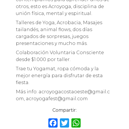
otros, esto es Acroyoga, disciplina de
unión física, mental y espiritual.
Talleres de Yoga, Acrobacia, Masajes
tailandés, animal flows, dos días
cargados de sorpresas, juegos
presentaciones y mucho más.
Colaboración Voluntaria Consciente
desde $1.000 por taller.
Trae tu Yogamat, ropa cómoda y la
mejor energía para disfrutar de esta
fiesta.
Más info: acroyogacostaoeste@gmail.c
om, acroyogafest@gmail.com
Compartir:
F
T
W