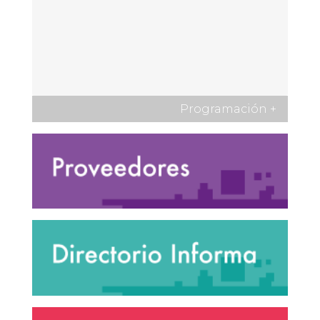
Programación
+