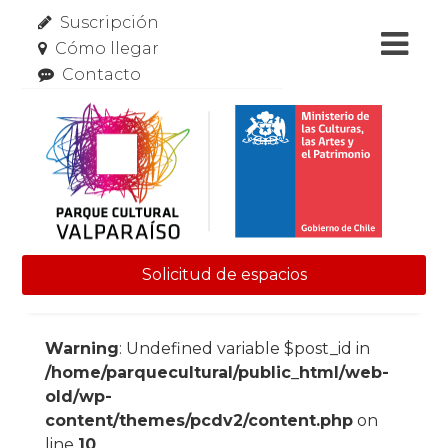
Suscripción
Cómo llegar
Contacto
Solicitud de espacios
Skip to content
Warning
: Undefined variable $post_id in
/home/parquecultural/public_html/web-
old/wp-
content/themes/pcdv2/content.php
on
line
10