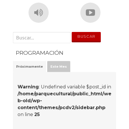
' . __('Search for:') . '
PROGRAMACIÓN
Próximamente
Este Mes
Warning
: Undefined variable $post_id in
/home/parquecultural/public_html/we
b-old/wp-
content/themes/pcdv2/sidebar.php
on line
25