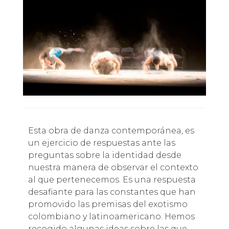
Esta obra de danza contemporánea, es
un ejercicio de respuestas ante las
preguntas sobre la identidad desde
nuestra manera de observar el contexto
al que pertenecemos. Es una respuesta
desafiante para las constantes que han
promovido las premisas del exotismo
colombiano y latinoamericano. Hemos
recogido algunas ideas sobre las que