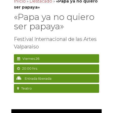
Inicio
»
Destacado
»
«Papa ya no quiero
ser papaya»
«Papa ya no quiero
ser papaya»
Festival Internacional de las Artes
Valparaiso
Viernes 26
20:00 hrs.
Entrada liberada
Teatro