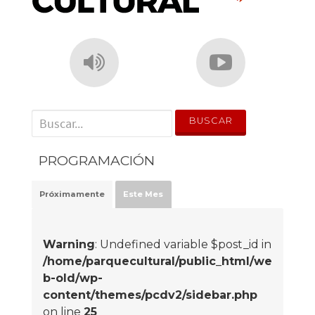
' . __('Search for:') . '
PROGRAMACIÓN
Próximamente
Este Mes
Warning
: Undefined variable $post_id in
/home/parquecultural/public_html/we
b-old/wp-
content/themes/pcdv2/sidebar.php
on line
25