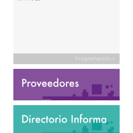
Programación
+