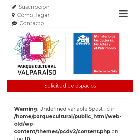
Suscripción
Cómo llegar
Contacto
Solicitud de espacios
Skip to content
Warning
: Undefined variable $post_id in
/home/parquecultural/public_html/web-
old/wp-
content/themes/pcdv2/content.php
on
line
10