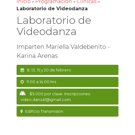
Inicio
»
Programación
»
Clínicas
»
Laboratorio de Videodanza
Laboratorio de
Videodanza
Imparten Mariella Valdebenito -
Karina Arenas
8, 13, 15 y 20 de febrero
11:00 a 14:00 hrs
$5.000 por clase. Inscripciones:
video.danza1@gmail.com
Edificio Transmisión