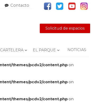
Contacto
Solicitud de espacios
NOTICIAS
CARTELERA
EL PARQUE
ontent/themes/pcdv2/content.php
on
ontent/themes/pcdv2/content.php
on
ontent/themes/pcdv2/content.php
on