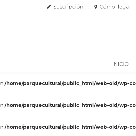
Suscripción
Cómo llegar
Skip to content
INICIO
in
/home/parquecultural/public_html/web-old/wp-c
in
/home/parquecultural/public_html/web-old/wp-c
in
/home/parquecultural/public_html/web-old/wp-c