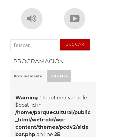
' . __('Search for:') . '
PROGRAMACIÓN
Próximamente
Este Mes
Warning
: Undefined variable
$post_id in
/home/parquecultural/public
_html/web-old/wp-
content/themes/pcdv2/side
bar.php
on line
25