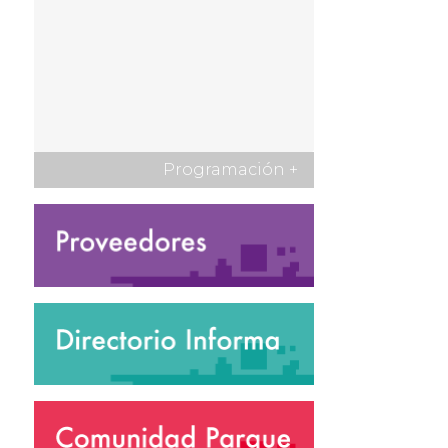
Programación
+