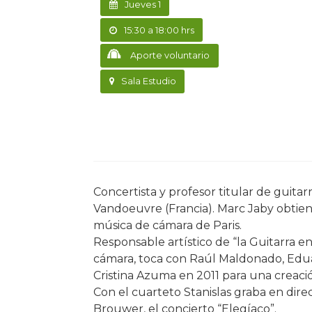
Jueves 1
15:30 a 18:00 hrs
Aporte voluntario
Sala Estudio
Concertista y profesor titular de guita
Vandoeuvre (Francia). Marc Jaby obtien
música de cámara de Paris.
Responsable artístico de “la Guitarra 
cámara, toca con Raúl Maldonado, Eduar
Cristina Azuma en 2011 para una creac
Con el cuarteto Stanislas graba en dire
Brouwer, el concierto “Elegíaco”.