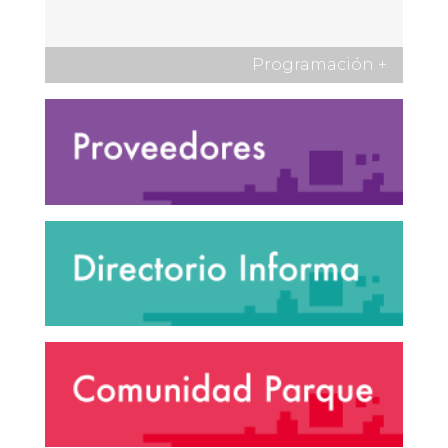
Programación
+