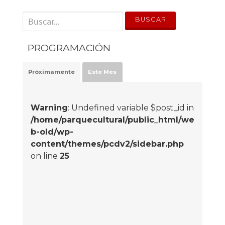
' . __('Search for:') . '
PROGRAMACIÓN
Próximamente
Este Mes
Warning
: Undefined variable $post_id in
/home/parquecultural/public_html/we
b-old/wp-
content/themes/pcdv2/sidebar.php
on line
25