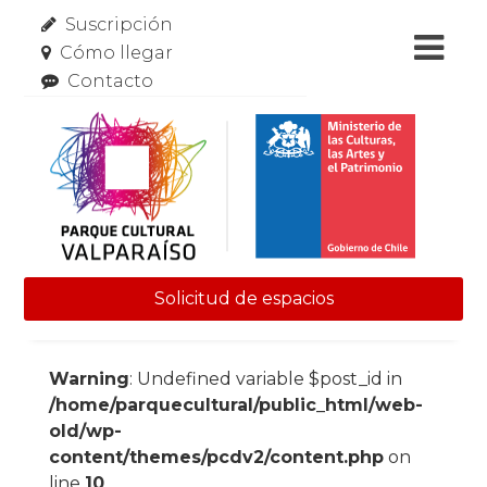
Suscripción
Cómo llegar
Contacto
Solicitud de espacios
Skip to content
Warning
: Undefined variable $post_id in
/home/parquecultural/public_html/web-
old/wp-
content/themes/pcdv2/content.php
on
line
10