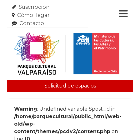
Suscripción
Cómo llegar
Contacto
Solicitud de espacios
Skip to content
Warning
: Undefined variable $post_id in
/home/parquecultural/public_html/web-
old/wp-
content/themes/pcdv2/content.php
on
line
10