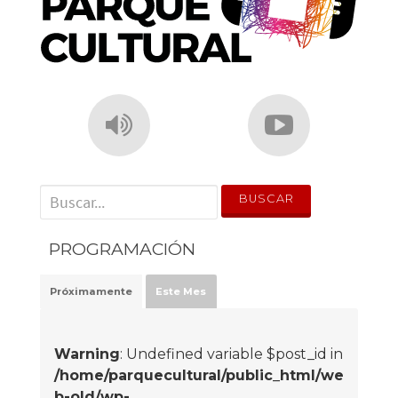
' . __('Search for:') . '
PROGRAMACIÓN
Próximamente
Este Mes
Warning
: Undefined variable $post_id in
/home/parquecultural/public_html/we
b-old/wp-