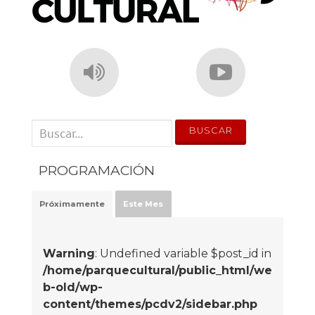
' . __('Search for:') . '
PROGRAMACIÓN
Próximamente
Este Mes
Warning
: Undefined variable $post_id in
/home/parquecultural/public_html/we
b-old/wp-
content/themes/pcdv2/sidebar.php