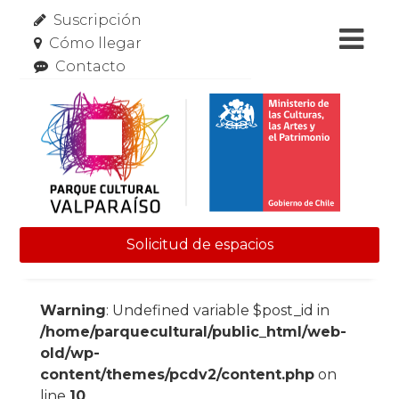
Suscripción
Cómo llegar
Contacto
Solicitud de espacios
Skip to content
Warning
: Undefined variable $post_id in
/home/parquecultural/public_html/web-
old/wp-
content/themes/pcdv2/content.php
on
line
10